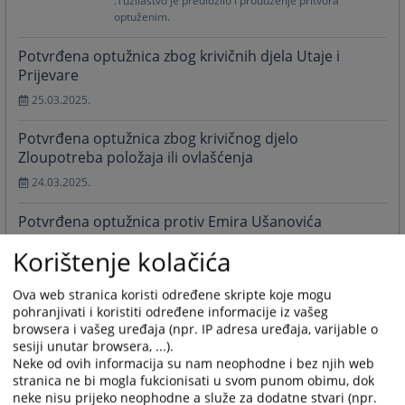
.Tužilaštvo je predložilo i produženje pritvora
optuženim.
Potvrđena optužnica zbog krivičnih djela Utaje i
Prijevare
25.03.2025.
Potvrđena optužnica zbog krivičnog djelo
Zloupotreba položaja ili ovlašćenja
24.03.2025.
Potvrđena optužnica protiv Emira Ušanovića
13.02.2025.
Korištenje kolačića
Više
Ova web stranica koristi određene skripte koje mogu
pohranjivati i koristiti određene informacije iz vašeg
browsera i vašeg uređaja (npr. IP adresa uređaja, varijable o
Brzi linkovi
sesiji unutar browsera, ...).
Neke od ovih informacija su nam neophodne i bez njih web
stranica ne bi mogla fukcionisati u svom punom obimu, dok
neke nisu prijeko neophodne a služe za dodatne stvari (npr.