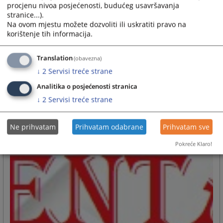
procjenu nivoa posjećenosti, budućeg usavršavanja
stranice...).
Na ovom mjestu možete dozvoliti ili uskratiti pravo na
korištenje tih informacija.
Translation
(obavezna)
↓
2
Servisi treće strane
Analitika o posjećenosti stranica
↓
2
Servisi treće strane
Ne prihvatam
Prihvatam odabrane
Prihvatam sve
Pokreće Klaro!