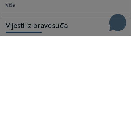
Više
Vijesti iz pravosuđa
Stavovi sudske prakse Bosne i
Hercegovine
29.06.2026.
Povjerljivo savjetovanje
08.06.2026.
IN MEMORIAM, MUHAMED GRUHONJIĆ
27.04.2026.
Prava zaposlenih i građana moraju biti u fokusu
02.12.2025.