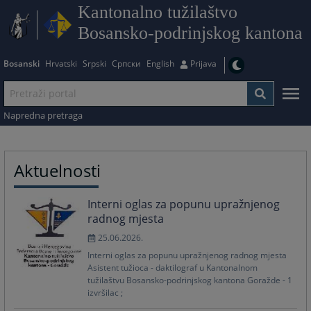
Kantonalno tužilaštvo
Bosansko-podrinjskog kantona
Bosanski
Hrvatski
Srpski
Српски
English
Prijava
Napredna pretraga
Aktuelnosti
Interni oglas za popunu upražnjenog
radnog mjesta
25.06.2026.
Interni oglas za popunu upražnjenog radnog mjesta
Asistent tužioca - daktilograf u Kantonalnom
tužilaštvu Bosansko-podrinjskog kantona Goražde - 1
izvršilac ;