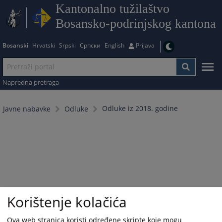
Kantonalno tužilaštvo
Bosansko-podrinjskog kantona
Bosanski
Hrvatski
Srpski
Српски
English
Prijava
Napredna pretraga
Odluke iz 2018. godine
Javne nabavke
Odluke
Korištenje kolačića
Ova web stranica koristi određene skripte koje mogu