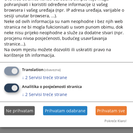
pohranjivati i koristiti određene informacije iz vašeg
browsera i vašeg uređaja (npr. IP adresa uređaja, varijable o
sesiji unutar browsera, ...).
Neke od ovih informacija su nam neophodne i bez njih web
stranica ne bi mogla fukcionisati u svom punom obimu, dok
neke nisu prijeko neophodne a služe za dodatne stvari (npr.
procjenu nivoa posjećenosti, budućeg usavršavanja
Trenutno nema vijesti
stranice...).
Na ovom mjestu možete dozvoliti ili uskratiti pravo na
korištenje tih informacija.
Translation
(obavezna)
↓
2
Servisi treće strane
Analitika o posjećenosti stranica
↓
2
Servisi treće strane
Ne prihvatam
Prihvatam odabrane
Prihvatam sve
Pokreće Klaro!