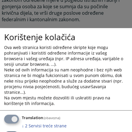
zakonom određene mjere u pogledu istražnih radnji i
gonjenja osoba za koje se sumnja da su počinile
krivična dijela, te vrši druge poslove određene
federalnim i kantonalnim zakonom.
Korištenje kolačića
Svoju funkciju Tužilaštvo vrši u skladu sa Ustavom
Bosne i Hercegovine , Ustavom Federacije BiH i
Ova web stranica koristi određene skripte koje mogu
Ustavom Kantona, te na osnovu zakona BiH, Federacije
pohranjivati i koristiti određene informacije iz vašeg
BiH i Kantona.
browsera i vašeg uređaja (npr. IP adresa uređaja, varijable o
sesiji unutar browsera, ...).
Neke od ovih informacija su nam neophodne i bez njih web
Tužilaštvom rukovodi
glavni kantonalni tužilac, kojeg
stranica ne bi mogla fukcionisati u svom punom obimu, dok
bira i imenuje Visoko sudsko i tužilačko vijeće BiH.
neke nisu prijeko neophodne a služe za dodatne stvari (npr.
Tužilaštvo BPK uspostavljeno je
sa jurisdikcijom za
procjenu nivoa posjećenosti, budućeg usavršavanja
cijelu teritoriju BPK, grada Goražde te općina Pale-
stranice...).
Na ovom mjestu možete dozvoliti ili uskratiti pravo na
Prača i Foča-Ustikolina.
korištenje tih informacija.
Sjedište Tužilaštva BPK uspostavljeno je u Goraždu.
Translation
(obavezna)
↓
2
Servisi treće strane
167
PREGLEDA