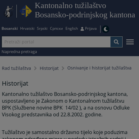
Kantonalno tužilaštvo
Bosansko-podrinjskog kantona
Bosanski
Hrvatski
Srpski
Српски
English
Prijava
Napredna pretraga
Osnivanje i historijat tužilaštva
Rad tužilaštva
Historijat
Historijat
Kantonalno tužilaštvo Bosansko-podrinjskog kantona,
uspostavljeno je Zakonom o Kantonalnom tužilaštvu
BPK (Službene novine BPK 14/02 ), a na osnovu Odluke
Visokog predstavnika od 22.8.2002. godine.
Tužilaštvo je samostalno državno tijelo koje poduzima