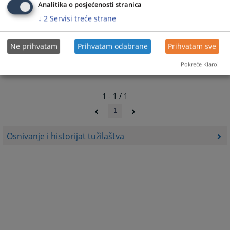
Analitika o posjećenosti stranica
↓
2
Servisi treće strane
Ne prihvatam
Prihvatam odabrane
Prihvatam sve
Pokreće Klaro!
1 - 1 / 1
1
Osnivanje i historijat tužilaštva