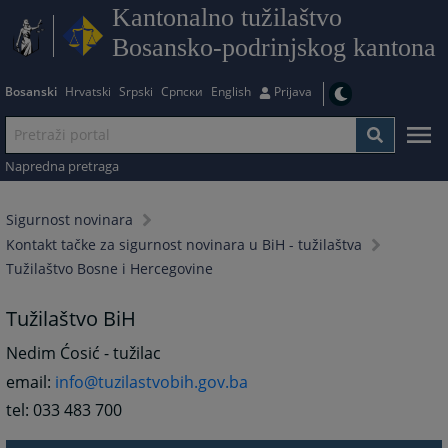
Kantonalno tužilaštvo
Bosansko-podrinjskog kantona
Bosanski
Hrvatski
Srpski
Српски
English
Prijava
Napredna pretraga
Sigurnost novinara
Kontakt tačke za sigurnost novinara u BiH - tužilaštva
Tužilaštvo Bosne i Hercegovine
Tužilaštvo BiH
Nedim Ćosić - tužilac
email:
info@tuzilastvobih.gov.ba
tel: 033 483 700