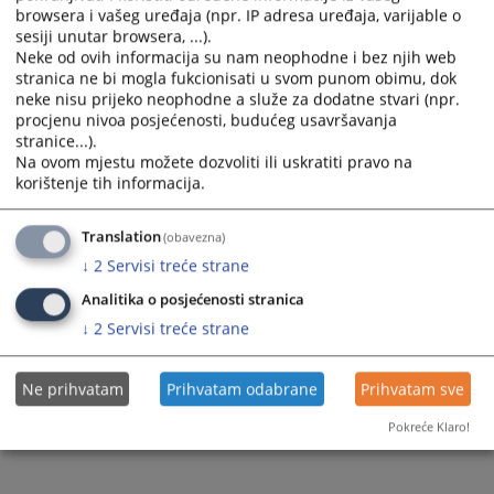
browsera i vašeg uređaja (npr. IP adresa uređaja, varijable o
sesiji unutar browsera, ...).
Neke od ovih informacija su nam neophodne i bez njih web
stranica ne bi mogla fukcionisati u svom punom obimu, dok
neke nisu prijeko neophodne a služe za dodatne stvari (npr.
procjenu nivoa posjećenosti, budućeg usavršavanja
stranice...).
Na ovom mjestu možete dozvoliti ili uskratiti pravo na
korištenje tih informacija.
Translation
(obavezna)
↓
2
Servisi treće strane
Analitika o posjećenosti stranica
↓
2
Servisi treće strane
Ne prihvatam
Prihvatam odabrane
Prihvatam sve
Pokreće Klaro!