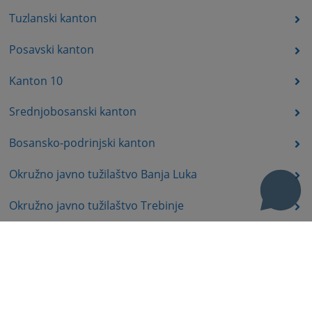
Tuzlanski kanton
Posavski kanton
Kanton 10
Srednjobosanski kanton
Bosansko-podrinjski kanton
Okružno javno tužilaštvo Banja Luka
Okružno javno tužilaštvo Trebinje
Okružno javno tužilaštvo Istočno Sarajevo
Okružno javno tužilaštvo Prijedor
Okružno javno tužilaštvo Bijeljina