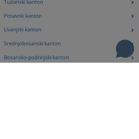
Tuzlanski kanton
Posavski kanton
Livanjski kanton
Srednjobosanski kanton
Bosansko-podrinjski kanton
Prateći dokumenti
Korisni linkovi
Pomoć za korištenje
Mapa stranice