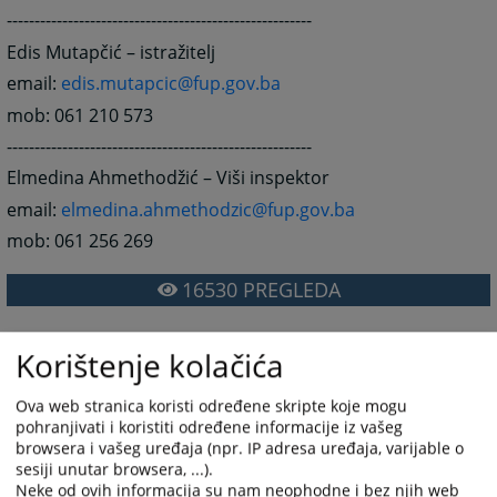
-------------------------------------------------------
Edis Mutapčić – istražitelj
email:
edis.mutapcic@fup.gov.ba
mob: 061 210 573
-------------------------------------------------------
Elmedina Ahmethodžić – Viši inspektor
email:
elmedina.ahmethodzic@fup.gov.ba
mob: 061 256 269
16530
PREGLEDA
Korištenje kolačića
Ova web stranica koristi određene skripte koje mogu
pohranjivati i koristiti određene informacije iz vašeg
browsera i vašeg uređaja (npr. IP adresa uređaja, varijable o
sesiji unutar browsera, ...).
Neke od ovih informacija su nam neophodne i bez njih web