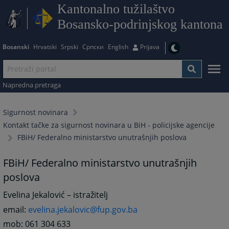
Kantonalno tužilaštvo
Bosansko-podrinjskog kantona
Bosanski
Hrvatski
Srpski
Српски
English
Prijava
Napredna pretraga
Sigurnost novinara
Kontakt tačke za sigurnost novinara u BiH - policijske agencije
FBiH/ Federalno ministarstvo unutrašnjih poslova
FBiH/ Federalno ministarstvo unutrašnjih
poslova
Evelina Jekalović – istražitelj
email:
evelina.jekalovic@fup.gov.ba
mob: 061 304 633