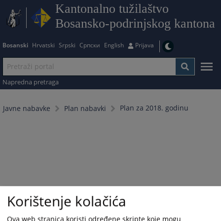
Kantonalno tužilaštvo
Bosansko-podrinjskog kantona
Bosanski
Hrvatski
Srpski
Српски
English
Prijava
Napredna pretraga
Plan za 2018. godinu
Javne nabavke
Plan nabavki
Korištenje kolačića
Ova web stranica koristi određene skripte koje mogu