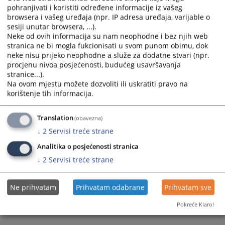
pohranjivati i koristiti određene informacije iz vašeg
browsera i vašeg uređaja (npr. IP adresa uređaja, varijable o
sesiji unutar browsera, ...).
Neke od ovih informacija su nam neophodne i bez njih web
stranica ne bi mogla fukcionisati u svom punom obimu, dok
neke nisu prijeko neophodne a služe za dodatne stvari (npr.
procjenu nivoa posjećenosti, budućeg usavršavanja
Trenutno nema vijesti
stranice...).
Na ovom mjestu možete dozvoliti ili uskratiti pravo na
korištenje tih informacija.
Translation
(obavezna)
↓
2
Servisi treće strane
Analitika o posjećenosti stranica
↓
2
Servisi treće strane
Ne prihvatam
Prihvatam odabrane
Prihvatam sve
Pokreće Klaro!