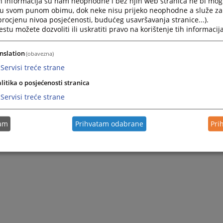
h informacija su nam neophodne i bez njih web stranica ne bi mog
e u Janji, opština Bijeljina. Pravni fakultet u Sarajevu završio j
i u svom punom obimu, dok neke nisu prijeko neophodne a služe z
3.1984. godine u Sarajevu.
 procjenu nivoa posjećenosti, budućeg usavršavanja stranice...).
tu možete dozvoliti ili uskratiti pravo na korištenje tih informacija
okružni javni tužilac u Okružnom javnom tužilaštvu u Bijeljini. Dan
nog okružnog javnog tužioca. Funkciju vršioca dužnosti glavno
nslation
(obavezna)
9.01.2021. godine do 31.08.2021. godine, nakon čega je nastavi
tužioca sve do 15.03.2023. godine, kada je otišao u penziju.
Servisi treće strane
litika o posjećenosti stranica
Servisi treće strane
tam
Prihvatam odabrane
Pri