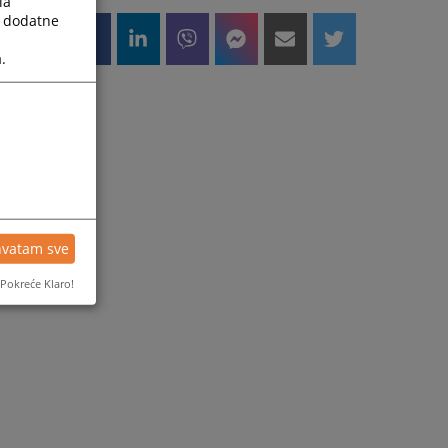
la
e
a dodatne
.
a
g
o
hvatam sve
Pokreće Klaro!