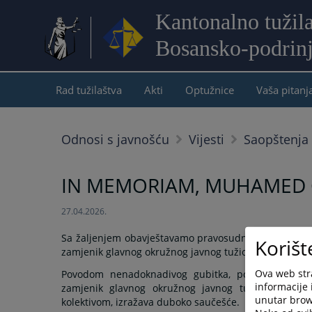
Kantonalno tužil
Bosansko-podrin
Rad tužilaštva
Akti
Optužnice
Vaša pitanj
Odnosi s javnošću
Vijesti
Saopštenja 
IN MEMORIAM, MUHAMED 
27.04.2026.
Sa žaljenjem obavještavamo pravosudnu zajednicu d
Korišt
zamjenik glavnog okružnog javnog tužioca Okružnog javn
Ova web stra
Povodom nenadoknadivog gubitka, porodici Gruhonj
informacije 
zamjenik glavnog okružnog javnog tužioca Okružno
unutar brows
kolektivom, izražava duboko saučešće.