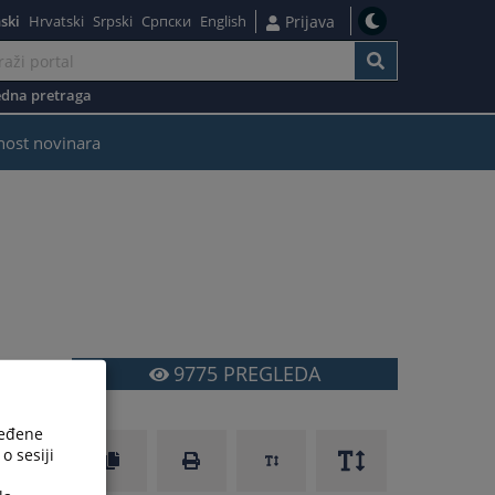
ski
Hrvatski
Srpski
Српски
English
Prijava
dna pretraga
nost novinara
9775
PREGLEDA
i
ređene
i
o sesiji
a