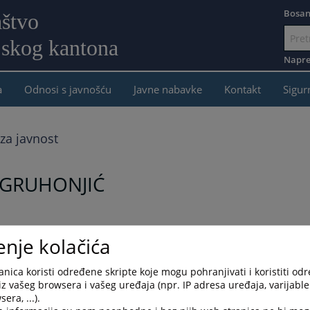
Bosan
aštvo
jskog kantona
Idi
na
Napre
sadržaj
a
Odnosi s javnošću
Javne nabavke
Kontakt
Sigur
za javnost
GRUHONJIĆ
a je dana 27.04.2026. godine preminuo Muhamed Gruhonjić, bivš
enje kolačića
og tužilaštva u Bijeljini koji je bio u penziji.
nica koristi određene skripte koje mogu pohranjivati i koristiti od
ić, kao i svim kolegama i prijateljima uvaženog tužioca, prv
iz vašeg browsera i vašeg uređaja (npr. IP adresa uređaja, varijable 
g javnog tužilaštva u Bijeljini Sabina Husejnagić zajedno s
era, ...).