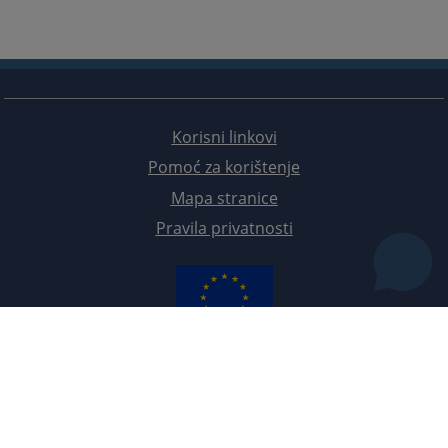
Korisni linkovi
Pomoć za korištenje
Mapa stranice
Pravila privatnosti
Redizajn web stranice je finansirala Evropska unija. Za njen sadržaj isključivo je odgovorno
Visoko sudsko i tužilačko vijeće BiH i ona ne odražava nužno stavove Evropske unije.