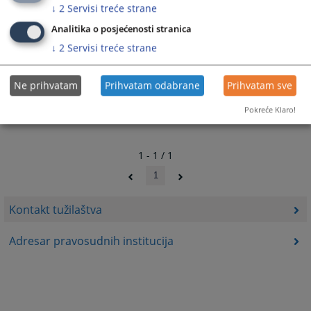
1428
PREGLEDA
↓
2
Servisi treće strane
Analitika o posjećenosti stranica
↓
2
Servisi treće strane
Ne prihvatam
Prihvatam odabrane
Prihvatam sve
Pokreće Klaro!
1 - 1 / 1
1
Kontakt tužilaštva
Adresar pravosudnih institucija