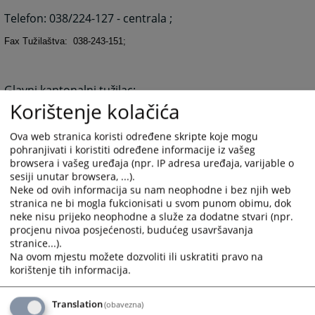
Telefon: 038/224-127 - centrala ;
Fax Tužilaštva: 038-243-151;
Glavni kantonalni tužilac:
Korištenje kolačića
Predrag Golubović
Email: predrag.golubovic@pravosudje.ba
Ova web stranica koristi određene skripte koje mogu
pohranjivati i koristiti određene informacije iz vašeg
browsera i vašeg uređaja (npr. IP adresa uređaja, varijable o
Kantonlani tužilac:
sesiji unutar browsera, ...).
Neke od ovih informacija su nam neophodne i bez njih web
Mirsad Bilajac
stranica ne bi mogla fukcionisati u svom punom obimu, dok
Email: mirsad.bilajac@pravosudje.ba
neke nisu prijeko neophodne a služe za dodatne stvari (npr.
procjenu nivoa posjećenosti, budućeg usavršavanja
stranice...).
Pisarnica tužilaštva 038 240-050 ;
Na ovom mjestu možete dozvoliti ili uskratiti pravo na
korištenje tih informacija.
Tehnički sekretar tužilaštva 038-243-151 ;
Translation
(obavezna)