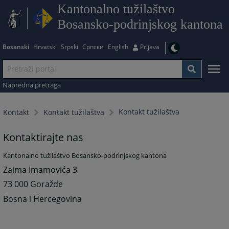
Kantonalno tužilaštvo
Bosansko-podrinjskog kantona
Bosanski
Hrvatski
Srpski
Српски
English
Prijava
Napredna pretraga
Kontakt tužilaštva
Kontakt
Kontakt tužilaštva
Kontaktirajte nas
Kantonalno tužilaštvo Bosansko-podrinjskog kantona
Zaima Imamovića 3
73 000 Goražde
Bosna i Hercegovina