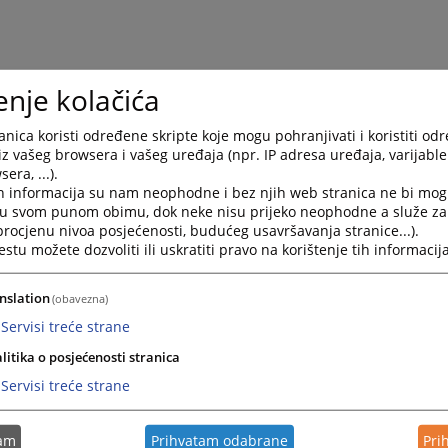
enje kolačića
nica koristi određene skripte koje mogu pohranjivati i koristiti od
iz vašeg browsera i vašeg uređaja (npr. IP adresa uređaja, varijable 
era, ...).
h informacija su nam neophodne i bez njih web stranica ne bi mog
i u svom punom obimu, dok neke nisu prijeko neophodne a služe z
 procjenu nivoa posjećenosti, budućeg usavršavanja stranice...).
tu možete dozvoliti ili uskratiti pravo na korištenje tih informacija
nslation
(obavezna)
Servisi treće strane
litika o posjećenosti stranica
Servisi treće strane
tam
Prihvatam odabrane
Pri