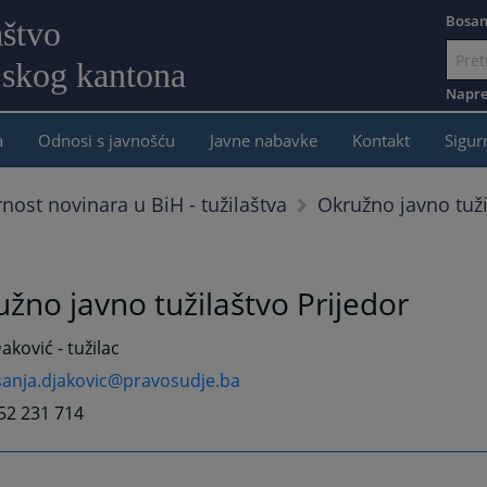
Bosan
aštvo
jskog kantona
Idi
na
Napre
sadržaj
a
Odnosi s javnošću
Javne nabavke
Kontakt
Sigur
Okružno javno tuži
rnost novinara u BiH - tužilaštva
žno javno tužilaštvo Prijedor
aković - tužilac
sanja.djakovic@pravosudje.ba
52 231 714