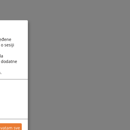
ređene
o sesiji
la
a dodatne
.
hvatam sve