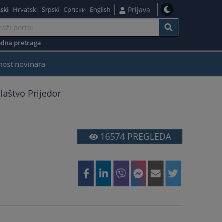
ski
Hrvatski
Srpski
Српски
English
Prijava
dna pretraga
nost novinara
laštvo Prijedor
16574
PREGLEDA