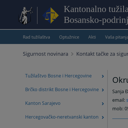
Kantonalno tužil
Bosansko-podrin
Rad tužilaštva
Optužnice
Akti
Vaša pitanj
Sigurnost novinara
Kontakt tačke za sigu
Tužilaštvo Bosne i Hercegovine
Okru
Brčko distrikt Bosne i Hercegovine
Sanja Đ
email:
Kanton Sarajevo
mob: 0
Hercegovačko-neretvanski kanton