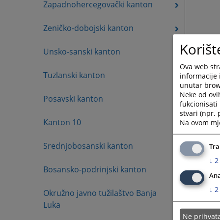
Zapadnohercegovački kanton
Zeničko-dobojski kanton
Korišt
Unsko-sanski kanton
Ova web stra
Tuzlanski kanton
informacije 
unutar brows
Neke od ovi
Posavski kanton
fukcionisat
stvari (npr.
Kanton 10
Na ovom mjes
Srednjobosanski kanton
Tra
↓
2
Bosansko-podrinjski kanton
Ana
↓
2
Okružno javno tužilaštvo Banja
Luka
Ne prihva