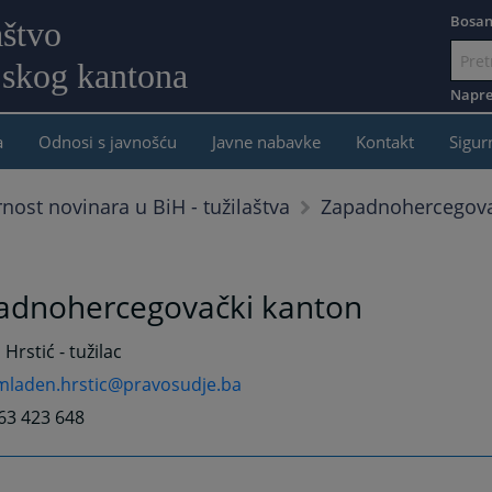
Bosan
aštvo
jskog kantona
Idi
na
Napre
sadržaj
a
Odnosi s javnošću
Javne nabavke
Kontakt
Sigur
Zapadnohercegova
rnost novinara u BiH - tužilaštva
adnohercegovački kanton
Hrstić - tužilac
mladen.hrstic@pravosudje.ba
63 423 648