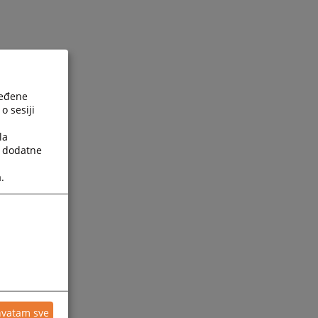
ređene
o sesiji
la
a dodatne
.
hvatam sve