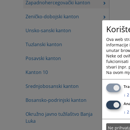
Zapadnohercegovački kanton
Zeničko-dobojski kanton
Korišt
Unsko-sanski kanton
Ova web stra
Tuzlanski kanton
informacije 
unutar brows
Neke od ovi
Posavski kanton
fukcionisat
stvari (npr.
Kanton 10
Na ovom mjes
Srednjobosanski kanton
Tra
↓
2
Bosansko-podrinjski kanton
Ana
↓
2
Okružno javno tužilaštvo Banja
Luka
Ne prihva