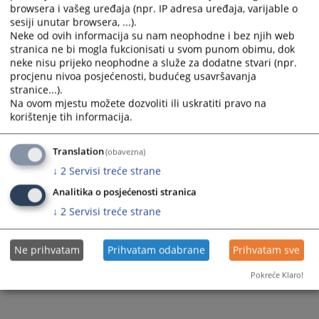
browsera i vašeg uređaja (npr. IP adresa uređaja, varijable o
Zakon o Kantonalnom tužilaštvu Bosansko-podrinjskog
sesiji unutar browsera, ...).
kantona
Neke od ovih informacija su nam neophodne i bez njih web
stranica ne bi mogla fukcionisati u svom punom obimu, dok
neke nisu prijeko neophodne a služe za dodatne stvari (npr.
procjenu nivoa posjećenosti, budućeg usavršavanja
stranice...).
200
PREGLEDA
Na ovom mjestu možete dozvoliti ili uskratiti pravo na
korištenje tih informacija.
Translation
(obavezna)
↓
2
Servisi treće strane
Analitika o posjećenosti stranica
↓
2
Servisi treće strane
Ne prihvatam
Prihvatam odabrane
Prihvatam sve
Pokreće Klaro!