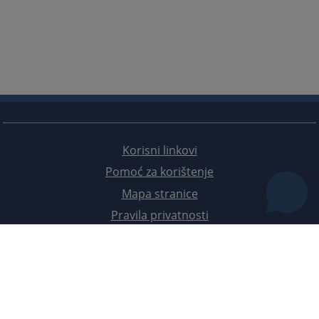
Korisni linkovi
Pomoć za korištenje
Mapa stranice
Pravila privatnosti
Redizajn web stranice je finansirala Evropska unija. Za njen sadržaj isključivo je odgovorno
Visoko sudsko i tužilačko vijeće BiH i ona ne odražava nužno stavove Evropske unije.