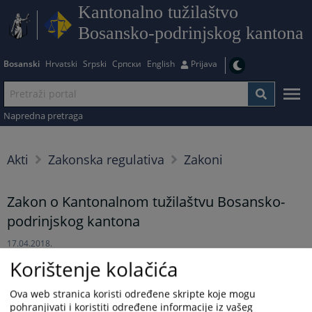
Kantonalno tužilaštvo
Bosansko-podrinjskog kantona
Bosanski
Hrvatski
Srpski
Српски
English
Prijava
Napredna pretraga
Akti
Zakonska regulativa
Zakoni
Zakon o Kantonalnom tužilaštvu Bosansko-
podrinjskog kantona
17.04.2018.
Korištenje kolačića
Prikazana vijest je na
:
Bosanski jezik
Ova web stranica koristi određene skripte koje mogu
Prateći dokumenti
pohranjivati i koristiti određene informacije iz vašeg