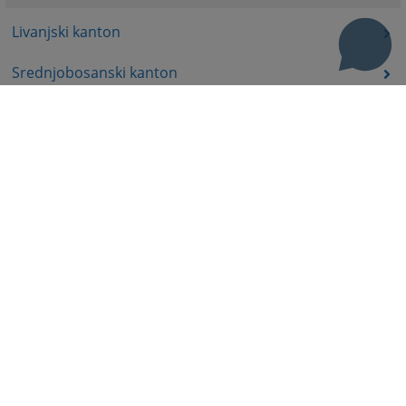
Livanjski kanton
Srednjobosanski kanton
Bosansko-podrinjski kanton
Prateći dokumenti
Korisni linkovi
Pomoć za korištenje
Mapa stranice
Pravila privatnosti