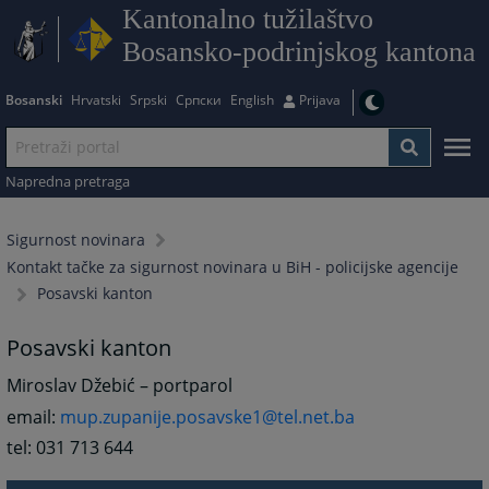
Kantonalno tužilaštvo
Bosansko-podrinjskog kantona
Bosanski
Hrvatski
Srpski
Српски
English
Prijava
Napredna pretraga
Sigurnost novinara
Kontakt tačke za sigurnost novinara u BiH - policijske agencije
Posavski kanton
Posavski kanton
Miroslav Džebić – portparol
email:
mup.zupanije.posavske1@tel.net.ba
tel: 031 713 644