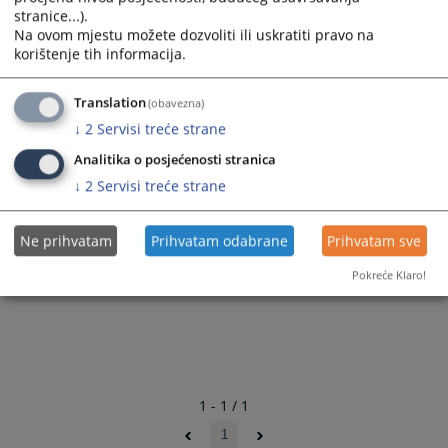
stranice...).
Na ovom mjestu možete dozvoliti ili uskratiti pravo na
korištenje tih informacija.
Translation
(obavezna)
↓
2
Servisi treće strane
Analitika o posjećenosti stranica
↓
2
Servisi treće strane
Ne prihvatam
Prihvatam odabrane
Prihvatam sve
Pokreće Klaro!
1 - 1 / 1
1