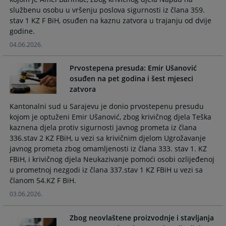
calendar
calendar
službenu osobu u vršenju poslova sigurnosti iz člana 359.
and
and
stav 1 KZ F BiH, osuđen na kaznu zatvora u trajanju od dvije
select
select
godine.
a
a
04.06.2026.
date.
date.
Press
Press
Prvostepena presuda: Emir Ušanović
the
the
osuđen na pet godina i šest mjeseci
question
question
zatvora
mark
mark
key
key
Kantonalni sud u Sarajevu je donio prvostepenu presudu
kojom je optuženi Emir Ušanović, zbog krivičnog djela Teška
to
to
kaznena djela protiv sigurnosti javnog prometa iz člana
get
get
336.stav 2 KZ FBiH, u vezi sa krivičnim djelom Ugrožavanje
the
the
javnog prometa zbog omamljenosti iz člana 333. stav 1. KZ
keyboard
keyboard
FBiH, i krivičnog djela Neukazivanje pomoći osobi ozlijeđenoj
shortcuts
shortcuts
u prometnoj nezgodi iz člana 337.stav 1 KZ FBiH u vezi sa
for
for
članom 54.KZ F BiH.
changing
changing
03.06.2026.
dates.
dates.
Zbog neovlaštene proizvodnje i stavljanja