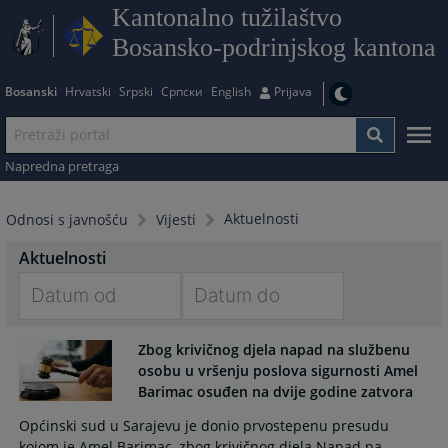
Kantonalno tužilaštvo
Bosansko-podrinjskog kantona
Bosanski
Hrvatski
Srpski
Српски
English
Prijava
Napredna pretraga
Aktuelnosti
Odnosi s javnošću
Vijesti
Aktuelnosti
Navigate
Navigate
Zbog krivičnog djela napad na službenu
forward
forward
osobu u vršenju poslova sigurnosti Amel
to
to
Barimac osuđen na dvije godine zatvora
interact
interact
with
with
Općinski sud u Sarajevu je donio prvostepenu presudu
the
the
kojom je Amel Barimac, zbog krivičnog djela Napad na