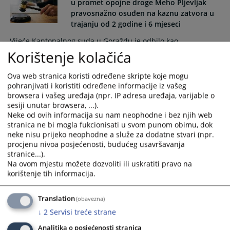
u promet opojne droge Meho Pljevljak
pravosnažno osuđen na kaznu zatvora u
trajanju od 2 godine i 6 mjeseci
Vijeće Kantonalnog suda u Goraždu je odbilo kao
nesonovanu žalbu branioca optuženog i potvrdilo
Korištenje kolačića
pravostepenu presudu kojom je Meho Pljevljak iz Goražda
osuđen na kaznu zatvora u trajanju od 2 godine i 6 mjeseci
Ova web stranica koristi određene skripte koje mogu
zbog krivičnog djela Neovlaštene proizvodnja i stavljanje u
pohranjivati i koristiti određene informacije iz vašeg
promet opojnih droga iz člana 238.stav 1 KZ F BiH.
browsera i vašeg uređaja (npr. IP adresa uređaja, varijable o
sesiji unutar browsera, ...).
12.01.2026.
Neke od ovih informacija su nam neophodne i bez njih web
stranica ne bi mogla fukcionisati u svom punom obimu, dok
neke nisu prijeko neophodne a služe za dodatne stvari (npr.
Potpisan protokol o saradnji između
procjenu nivoa posjećenosti, budućeg usavršavanja
Kantonalnog tužilaštva BPK-a i JU Centra
stranice...).
za socijalni rad BPK-a
Na ovom mjestu možete dozvoliti ili uskratiti pravo na
korištenje tih informacija.
Dana 04.12.2025. godine u Kantonalnom tužilaštvu
Bosansko-podrinjskog kantona Goražde potpisan je Protokol
o suradnji sa JU Centar za socijalni rad Bosansko –
Translation
(obavezna)
podrinjskog kantona Goražde.
↓
2
Servisi treće strane
04.12.2025.
Analitika o posjećenosti stranica