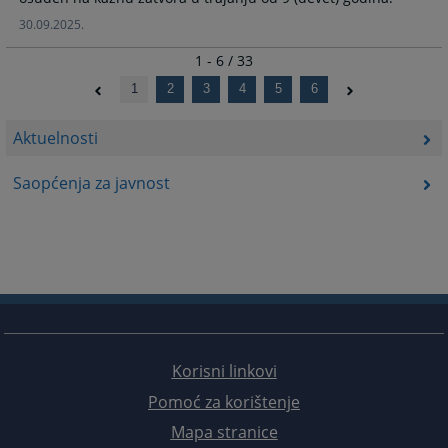
30.09.2025.
1 - 6 / 33
1
2
3
4
5
6
Aktuelnosti
Saopćenja za javnost
Korisni linkovi
Pomoć za korištenje
Mapa stranice