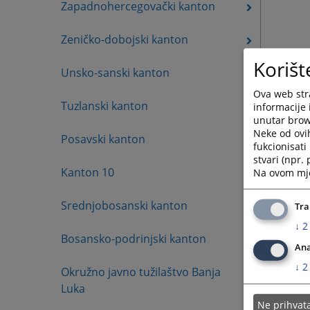
Zapadnohercegovački kanton
Zeničko-dobojski kanton
Korišt
Unsko-sanski kanton
Ova web stra
Tuzlanski kanton
informacije 
unutar brows
Neke od ovi
Posavski kanton
fukcionisat
stvari (npr.
Kanton 10
Na ovom mjes
Srednjobosanski kanton
Tra
↓
2
Bosansko-podrinjski kanton
Ana
↓
2
Okružno javno tužilaštvo Banja
Luka
Ne prihva