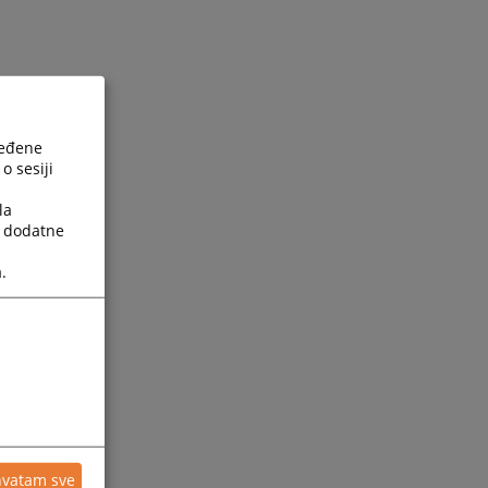
ređene
o sesiji
la
a dodatne
.
hvatam sve