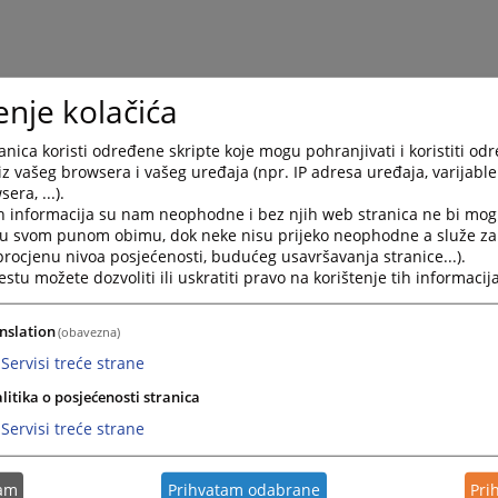
enje kolačića
nica koristi određene skripte koje mogu pohranjivati i koristiti od
iz vašeg browsera i vašeg uređaja (npr. IP adresa uređaja, varijable 
era, ...).
h informacija su nam neophodne i bez njih web stranica ne bi mog
i u svom punom obimu, dok neke nisu prijeko neophodne a služe z
 procjenu nivoa posjećenosti, budućeg usavršavanja stranice...).
tu možete dozvoliti ili uskratiti pravo na korištenje tih informacija
nslation
(obavezna)
Servisi treće strane
litika o posjećenosti stranica
Servisi treće strane
tam
Prihvatam odabrane
Pri