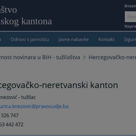
Bosan
aštvo
jskog kantona
Idi
na
Napre
sadržaj
a
Odnosi s javnošću
Javne nabavke
Kontakt
Sigur
Hercegovačko-nere
rnost novinara u BiH - tužilaštva
cegovačko-neretvanski kanton
Knezović - tužilac
jurica.knezovic@pravosudje.ba
6 326 747
63 442 472