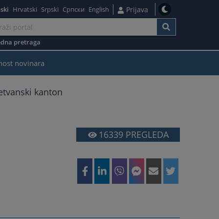
ski
Hrvatski
Srpski
Српски
English
Prijava
dna pretraga
nost novinara
tvanski kanton
16339
PREGLEDA