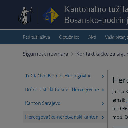
Kantonalno tužil
Bosansko-podrin
Rad tužilaštva
Optužnice
Akti
Vaša pitanj
Sigurnost novinara
Kontakt tačke za sigu
Tužilaštvo Bosne i Hercegovine
Her
Brčko distrikt Bosne i Hercegovine
Jurica 
email:
Kanton Sarajevo
tel: 03
Hercegovačko-neretvanski kanton
mob: 0