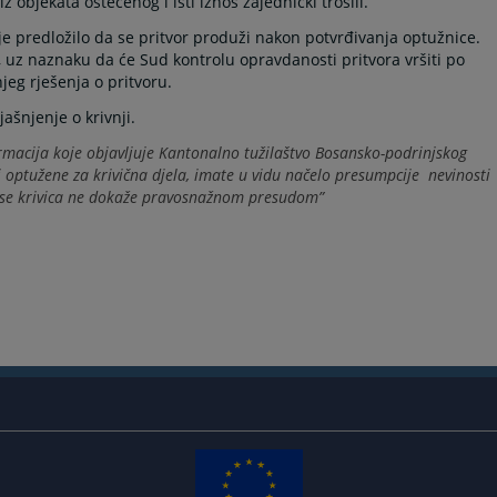
 objekata oštećenog i isti iznos zajednički trošili.
je predložilo da se pritvor produži nakon potvrđivanja optužnice.
, uz naznaku da će Sud kontrolu opravdanosti pritvora vršiti po
eg rješenja o pritvoru.
ašnjenje o krivnji.
rmacija koje objavljuje Kantonalno tužilaštvo Bosansko-podrinjskog
optužene za krivična djela, imate u vidu načelo presumpcije nevinosti
u se krivica ne dokaže pravosnažnom presudom”