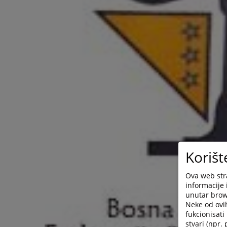
Korišt
Ova web stra
informacije 
unutar brows
Neke od ovi
fukcionisat
stvari (npr.