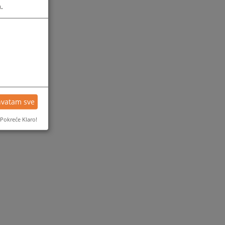
.
hvatam sve
Pokreće Klaro!