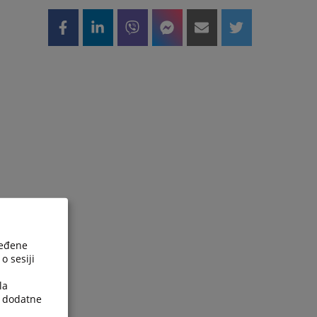
ređene
o sesiji
la
a dodatne