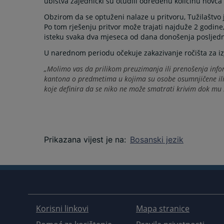
ubistva zajednički su otuđili određenu količinu novca iz
Obzirom da se optuženi nalaze u pritvoru, Tužilaštvo 
Po tom rješenju pritvor može trajati najduže 2 godine
isteku svaka dva mjeseca od dana donošenja posljednj
U narednom periodu očekuje zakazivanje ročišta za izj
„Molimo vas da prilikom preuzimanja ili prenošenja info
kantona o predmetima u kojima su osobe osumnjičene ili 
koje definira da se niko ne može smatrati krivim dok m
Prikazana vijest je na
:
Bosanski jezik
Korisni linkovi
Mapa stranice