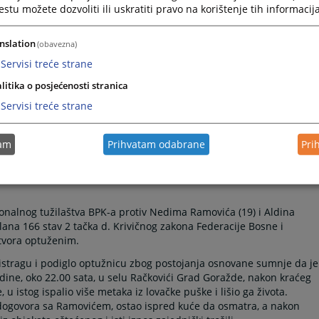
tu možete dozvoliti ili uskratiti pravo na korištenje tih informacija
nslation
(obavezna)
Servisi treće strane
litika o posjećenosti stranica
Servisi treće strane
tam
Prihvatam odabrane
Pri
nalnog tužilaštva BPK-a protiv Nedima Ramovića (19) i Aldina
člana 166 stav 2 tačka d. Krivičnog zakona Federacije Bosne i
itvora optuženim.
istragu i podiglo optužnicu zbog postojanja osnovane sumnje da je
ne, oko 22.00 sata, u selu Račkovići Grad Goražde, nakon kraćeg
, u istog ispalio više metaka iz lovačke puške i lišio ga života.
dogovora sa Ramovićem, ostao ispred kuće da osmatra, a nakon