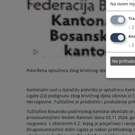
Na ovom mjes
Tra
↓
2
Ana
↓
2
Ne prihva
Potvrđena optužnica zbog krivičnog djela Ubistva
Kantonalni sud u Goraždu potvrdio je optužnicu Kanto
Ligate (22) podignutu zbog krivičnog djela Ubistvo iz 
Hercegovine .Tužilaštvo je predložilo i produženje pr
Tužilaštvo Bosansko podrinjskog kantona okončalo je 
prvoosumnjičeni Nedim Ramović dana 03.11 2024. godi
razgovora
s oštećenim E.C. kojeg je posjećivao i ranije
Drugoosumnjičeni Aldin Ligata je nakon prethodnog 