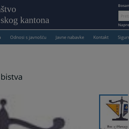
Bosan
aštvo
jskog kantona
Idi
na
Napre
sadržaj
a
Odnosi s javnošću
Javne nabavke
Kontakt
Sigur
bistva