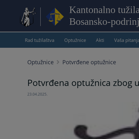
Kantonalno tužil
Bosansko-podrin
Rad tužilaštva
Optužnice
Akti
Vaša pitanj
Optužnice
Potvrđene optužnice
Potvrđena optužnica zbog u
23.04.2025.