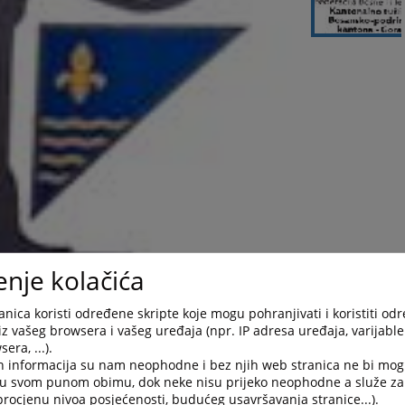
enje kolačića
nica koristi određene skripte koje mogu pohranjivati i koristiti od
iz vašeg browsera i vašeg uređaja (npr. IP adresa uređaja, varijable 
era, ...).
h informacija su nam neophodne i bez njih web stranica ne bi mog
i u svom punom obimu, dok neke nisu prijeko neophodne a služe z
 procjenu nivoa posjećenosti, budućeg usavršavanja stranice...).