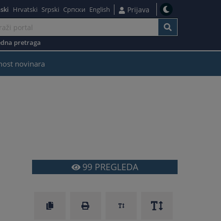
ski
Hrvatski
Srpski
Српски
English
Prijava
dna pretraga
nost novinara
99
PREGLEDA