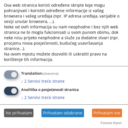
Ova web stranica koristi određene skripte koje mogu
pohranjivati i koristiti određene informacije iz vašeg
browsera i vašeg uređaja (npr. IP adresa uređaja, varijable o
sesiji unutar browsera, ...).
Neke od ovih informacija su nam neophodne i bez njih web
stranica ne bi mogla fukcionisati u svom punom obimu, dok
neke nisu prijeko neophodne a služe za dodatne stvari (npr.
procjenu nivoa posjećenosti, budućeg usavršavanja
Trenutno nema vijesti
stranice...).
Na ovom mjestu možete dozvoliti ili uskratiti pravo na
korištenje tih informacija.
Translation
(obavezna)
↓
2
Servisi treće strane
Analitika o posjećenosti stranica
↓
2
Servisi treće strane
Ne prihvatam
Prihvatam odabrane
Prihvatam sve
Pokreće Klaro!