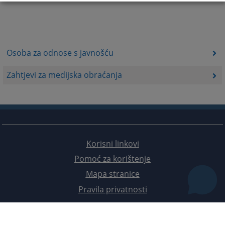
Osoba za odnose s javnošću
Zahtjevi za medijska obraćanja
Korisni linkovi
Pomoć za korištenje
Mapa stranice
Pravila privatnosti