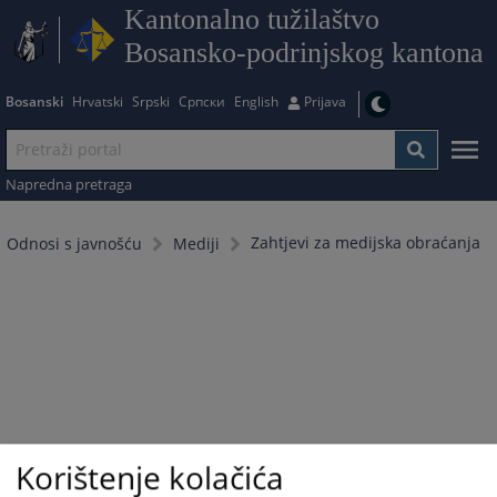
Kantonalno tužilaštvo
Bosansko-podrinjskog kantona
Bosanski
Hrvatski
Srpski
Српски
English
Prijava
Napredna pretraga
Zahtjevi za medijska obraćanja
Odnosi s javnošću
Mediji
Korištenje kolačića