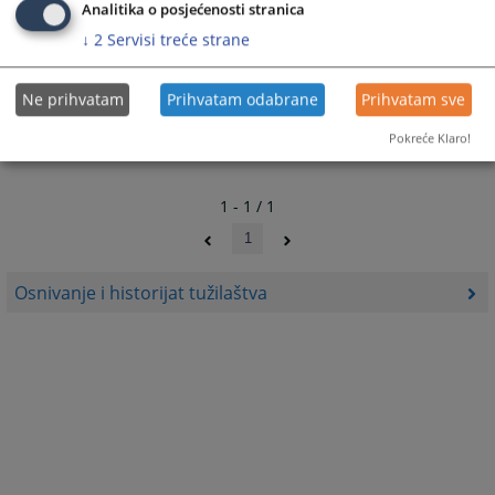
Analitika o posjećenosti stranica
↓
2
Servisi treće strane
Ne prihvatam
Prihvatam odabrane
Prihvatam sve
Pokreće Klaro!
1 - 1 / 1
1
Osnivanje i historijat tužilaštva