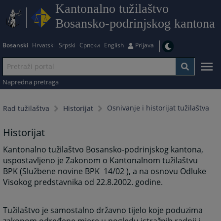
Kantonalno tužilaštvo
Bosansko-podrinjskog kantona
Bosanski
Hrvatski
Srpski
Српски
English
Prijava
Napredna pretraga
Osnivanje i historijat tužilaštva
Rad tužilaštva
Historijat
Historijat
Kantonalno tužilaštvo Bosansko-podrinjskog kantona,
uspostavljeno je Zakonom o Kantonalnom tužilaštvu
BPK (Službene novine BPK 14/02 ), a na osnovu Odluke
Visokog predstavnika od 22.8.2002. godine.
Tužilaštvo je samostalno državno tijelo koje poduzima