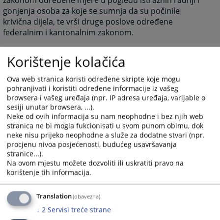
zakonom određene mjere u pogledu istražnih radnji i
gonjenja osoba za koje se sumnja da su počinile
krivična dijela, te vrši druge poslove određene
federalnim i kantonalnim zakonom.
Korištenje kolačića
Svoju funkciju Tužilaštvo vrši u skladu sa Ustavom
Bosne i Hercegovine , Ustavom Federacije BiH i
Ova web stranica koristi određene skripte koje mogu
Ustavom Kantona, te na osnovu zakona BiH, Federacije
pohranjivati i koristiti određene informacije iz vašeg
BiH i Kantona.
browsera i vašeg uređaja (npr. IP adresa uređaja, varijable o
sesiji unutar browsera, ...).
Neke od ovih informacija su nam neophodne i bez njih web
Tužilaštvom rukovodi
glavni kantonalni tužilac, kojeg
stranica ne bi mogla fukcionisati u svom punom obimu, dok
bira i imenuje Visoko sudsko i tužilačko vijeće BiH.
neke nisu prijeko neophodne a služe za dodatne stvari (npr.
Tužilaštvo BPK uspostavljeno je
sa jurisdikcijom za
procjenu nivoa posjećenosti, budućeg usavršavanja
cijelu teritoriju BPK, grada Goražde te općina Pale-
stranice...).
Na ovom mjestu možete dozvoliti ili uskratiti pravo na
Prača i Foča-Ustikolina.
korištenje tih informacija.
Sjedište Tužilaštva BPK uspostavljeno je u Goraždu.
Translation
(obavezna)
↓
2
Servisi treće strane
168
PREGLEDA