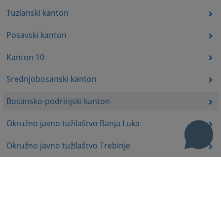
Tuzlanski kanton
Posavski kanton
Kanton 10
Srednjobosanski kanton
Bosansko-podrinjski kanton
Okružno javno tužilaštvo Banja Luka
Okružno javno tužilaštvo Trebinje
Okružno javno tužilaštvo Istočno Sarajevo
Okružno javno tužilaštvo Prijedor
Okružno javno tužilaštvo Bijeljina