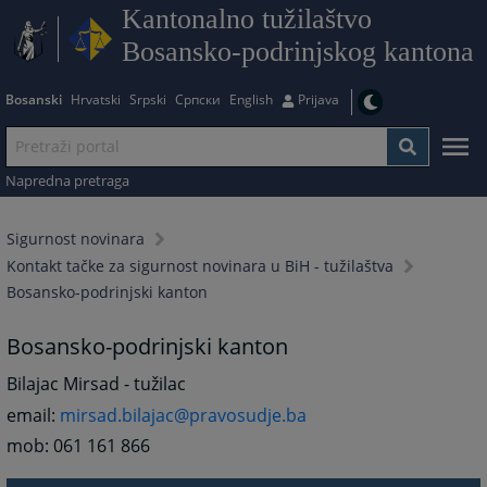
Kantonalno tužilaštvo
Bosansko-podrinjskog kantona
Bosanski
Hrvatski
Srpski
Српски
English
Prijava
Napredna pretraga
Sigurnost novinara
Kontakt tačke za sigurnost novinara u BiH - tužilaštva
Bosansko-podrinjski kanton
Bosansko-podrinjski kanton
Bilajac Mirsad - tužilac
email:
mirsad.bilajac@pravosudje.ba
mob: 061 161 866