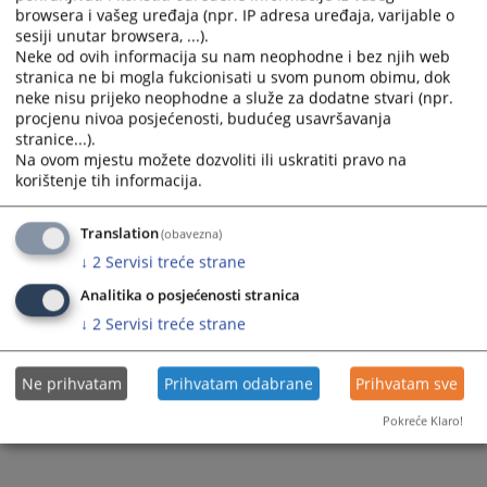
browsera i vašeg uređaja (npr. IP adresa uređaja, varijable o
sesiji unutar browsera, ...).
Neke od ovih informacija su nam neophodne i bez njih web
stranica ne bi mogla fukcionisati u svom punom obimu, dok
neke nisu prijeko neophodne a služe za dodatne stvari (npr.
procjenu nivoa posjećenosti, budućeg usavršavanja
stranice...).
Na ovom mjestu možete dozvoliti ili uskratiti pravo na
korištenje tih informacija.
Translation
(obavezna)
↓
2
Servisi treće strane
Analitika o posjećenosti stranica
↓
2
Servisi treće strane
Ne prihvatam
Prihvatam odabrane
Prihvatam sve
Pokreće Klaro!