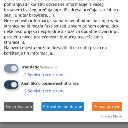
calendar
calendar
pohranjivati i koristiti određene informacije iz vašeg
browsera i vašeg uređaja (npr. IP adresa uređaja, varijable o
and
and
sesiji unutar browsera, ...).
select
select
Neke od ovih informacija su nam neophodne i bez njih web
a
a
stranica ne bi mogla fukcionisati u svom punom obimu, dok
date.
date.
neke nisu prijeko neophodne a služe za dodatne stvari (npr.
Press
Press
procjenu nivoa posjećenosti, budućeg usavršavanja
the
the
stranice...).
question
question
Na ovom mjestu možete dozvoliti ili uskratiti pravo na
Trenutno nema vijesti
korištenje tih informacija.
mark
mark
key
key
to
to
Translation
(obavezna)
get
get
↓
2
Servisi treće strane
the
the
Analitika o posjećenosti stranica
keyboard
keyboard
↓
2
Servisi treće strane
shortcuts
shortcuts
for
for
changing
changing
Ne prihvatam
Prihvatam odabrane
Prihvatam sve
dates.
dates.
Pokreće Klaro!