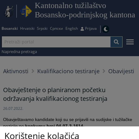
Kantonalno tužilaštvo
Bosansko-podrinjskog kantona
Bosanski
Hrvatski
Srpski
Српски
English
Prijava
Napredna pretraga
Aktivnosti
Kvalifikaciono testiranje
Obavijesti
Obavještenje o planiranom početku
održavanja kvalifikacionog testiranja
26.07.2022.
Obavještavamo kandidate koji su se prijavili na sudijske i tužilačke
pozicije po
konkursu broj 04-07-3-1614-
Korištenje kolačića
1/2019 zaključenom 19.05.2022. godine
da se planira održavanje