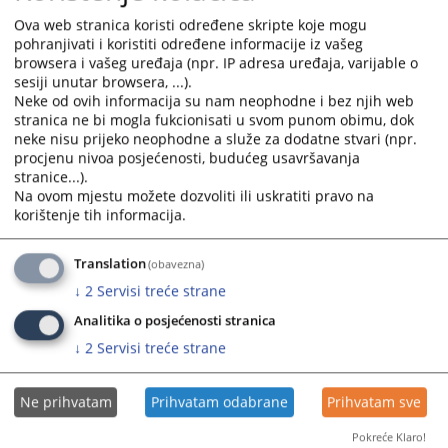
kvalifikacionog testiranja počev od
25. avgusta 2022. godine
.
Ova web stranica koristi određene skripte koje mogu
pohranjivati i koristiti određene informacije iz vašeg
Shodno odredbama Pravilnika o kvalifikacionom i pismenom
browsera i vašeg uređaja (npr. IP adresa uređaja, varijable o
testiranju kandidata za pozicije nosilaca pravosudnih funkcija u
sesiji unutar browsera, ...).
Bosni i Hercegovini („Službeni glasnik BiH“ broj 78/14,45/15,
Neke od ovih informacija su nam neophodne i bez njih web
48/16, 12/18, 51/18, 12/21, 64/21) kandidati će biti obaviješteni o
stranica ne bi mogla fukcionisati u svom punom obimu, dok
održavanju kvalifikacionog testiranja najmanje
sedam
dana prije
neke nisu prijeko neophodne a služe za dodatne stvari (npr.
procjenu nivoa posjećenosti, budućeg usavršavanja
održavanja testiranja.
stranice...).
Na ovom mjestu možete dozvoliti ili uskratiti pravo na
Prikazana vijest je na
:
Bosanski jezik
korištenje tih informacija.
14071
PREGLEDA
Translation
(obavezna)
↓
2
Servisi treće strane
Analitika o posjećenosti stranica
↓
2
Servisi treće strane
Ne prihvatam
Prihvatam odabrane
Prihvatam sve
Pokreće Klaro!