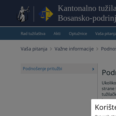
Kantonalno tužil
Bosansko-podrin
Rad tužilaštva
Akti
Optužnice
Vaša pitanj
Podnoš
Vaša pitanja
Važne informacije
Podnošenje pritužbi
Podn
Ukolik
strane 
tužilač
ima nad
Korišt
postupk
tužioci