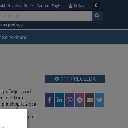
ski
Hrvatski
Srpski
Српски
English
Prijava
dna pretraga
nost novinara
111
PREGLEDA
i počinjena od
om sudskom i
iplinskog tužioca
sciplinske
 mjere sudijama i
i, koju može