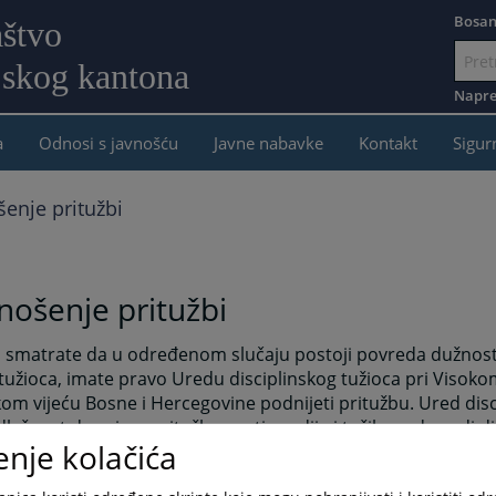
Bosan
aštvo
jskog kantona
Idi
na
Napre
sadržaj
a
Odnosi s javnošću
Javne nabavke
Kontakt
Sigur
enje pritužbi
ošenje pritužbi
o smatrate da u određenom slučaju postoji povreda dužnost
tužioca, imate pravo Uredu disciplinskog tužioca pri Visok
kom vijeću Bosne i Hercegovine podnijeti pritužbu. Ured disc
ležnost da prima pritužbe protiv sudija i tužilaca, da vodi di
enje kolačića
e, te utvrđuje disciplinsku odgovornost i izriče disciplinske
ma. Ured pokreće istrage na vlastitu inicijativu ili po pritužb