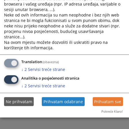
browsera i vašeg uređaja (npr. IP adresa uređaja, varijable o
sesiji unutar browsera, ...).
Neke od ovih informacija su nam neophodne i bez njih web
stranica ne bi mogla fukcionisati u svom punom obimu, dok
neke nisu prijeko neophodne a služe za dodatne stvari (npr.
procjenu nivoa posjećenosti, budućeg usavršavanja
stranice...).
Na ovom mjestu možete dozvoliti ili uskratiti pravo na
korištenje tih informacija.
Translation
(obavezna)
↓
2
Servisi treće strane
Analitika o posjećenosti stranica
↓
2
Servisi treće strane
Ne prihvatam
Prihvatam odabrane
Prihvatam sve
Pokreće Klaro!