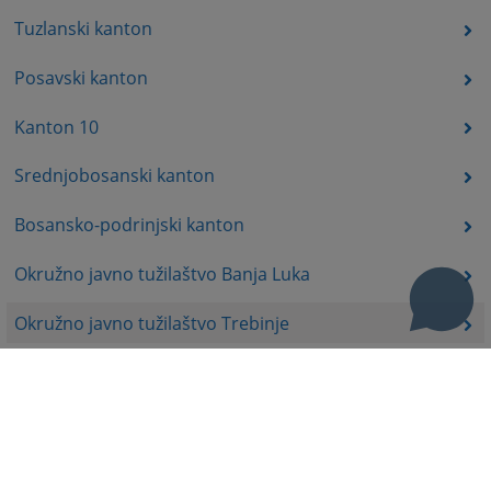
Tuzlanski kanton
Posavski kanton
Kanton 10
Srednjobosanski kanton
Bosansko-podrinjski kanton
Okružno javno tužilaštvo Banja Luka
Okružno javno tužilaštvo Trebinje
Okružno javno tužilaštvo Istočno Sarajevo
Okružno javno tužilaštvo Prijedor
Okružno javno tužilaštvo Bijeljina