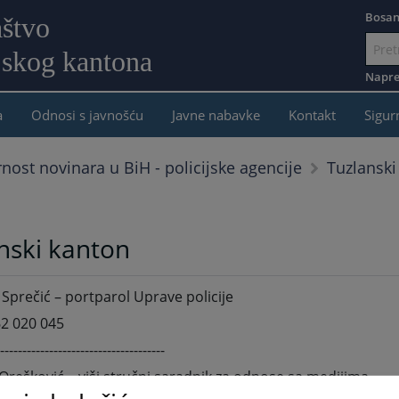
Bosan
aštvo
jskog kantona
Idi
na
Napre
sadržaj
a
Odnosi s javnošću
Javne nabavke
Kontakt
Sigur
Tuzlanski
rnost novinara u BiH - policijske agencije
nski kanton
Sprečić – portparol Uprave policije
2 020 045
-------------------------------------
Orešković – viši stručni saradnik za odnose sa medijima