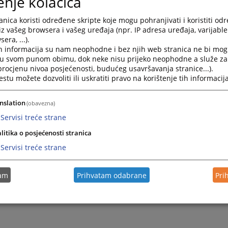
enje kolačića
1 707 592
nica koristi određene skripte koje mogu pohranjivati i koristiti od
iz vašeg browsera i vašeg uređaja (npr. IP adresa uređaja, varijable 
16242
PREGLED
era, ...).
h informacija su nam neophodne i bez njih web stranica ne bi mog
i u svom punom obimu, dok neke nisu prijeko neophodne a služe z
 procjenu nivoa posjećenosti, budućeg usavršavanja stranice...).
tu možete dozvoliti ili uskratiti pravo na korištenje tih informacija
nslation
(obavezna)
Servisi treće strane
litika o posjećenosti stranica
Servisi treće strane
tam
Prihvatam odabrane
Pri