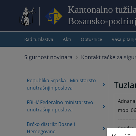
Kantonalno tužil
Bosansko-podrin
Rad tužilaštva
Akti
Optužnice
Vaša pitanj
Sigurnost novinara
Kontakt tačke za sigu
Republika Srpska - Ministarsto
Tuzla
unutrašnjih poslova
Adnana 
FBiH/ Federalno ministarstvo
unutrašnjih poslova
mob: 06
------------
Brčko distrikt Bosne i
Sandra 
Hercegovine