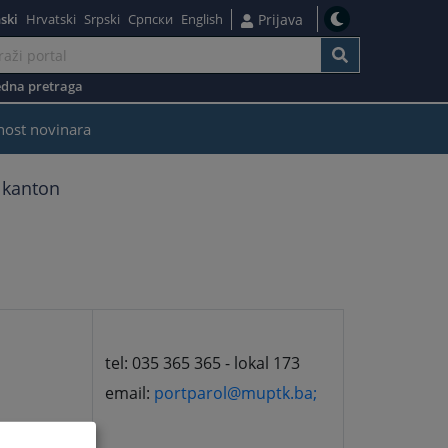
ski
Hrvatski
Srpski
Српски
English
Prijava
dna pretraga
nost novinara
 kanton
tel: 035 365 365 - lokal 173
email:
portparol@muptk.ba;