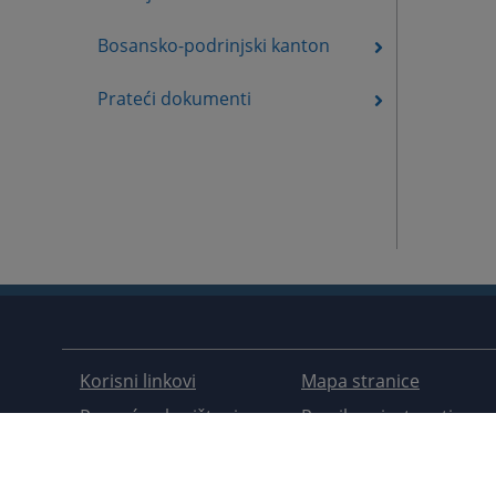
Bosansko-podrinjski kanton
Prateći dokumenti
Korisni linkovi
Mapa stranice
Pomoć za korištenje
Pravila privatnosti