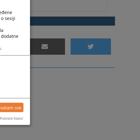
ređene
o sesiji
A
la
a dodatne
.
hvatam sve
Pokreće Klaro!