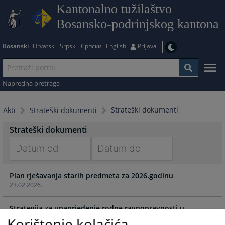
Kantonalno tužilaštvo
Bosansko-podrinjskog kantona
Bosanski
Hrvatski
Srpski
Српски
English
Prijava
Napredna pretraga
Strateški dokumenti
Akti
Strateški dokumenti
Strateški dokumenti
Navigate
Navigate
Plan rješavanja starih predmeta za 2026.godinu
forward
forward
23.02.2026.
to
to
interact
interact
Strategija za unaprjeđenje rodne ravnopravnosti u
with
with
pravosuđu u BiH
Korištenje kolačića
the
the