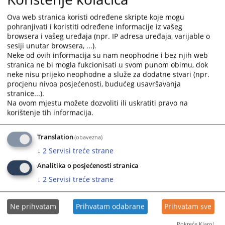
28.01.2026.
calendar
calendar
and
and
Ova web stranica koristi određene skripte koje mogu
pohranjivati i koristiti određene informacije iz vašeg
Plan rješavanja starih predmeta za 2024.godinu
select
select
browsera i vašeg uređaja (npr. IP adresa uređaja, varijable o
14.02.2024.
a
a
sesiji unutar browsera, ...).
date.
date.
Neke od ovih informacija su nam neophodne i bez njih web
Plan rješavanja starih predmeta za 2023.godinu
Press
Press
stranica ne bi mogla fukcionisati u svom punom obimu, dok
14.02.2023.
the
the
neke nisu prijeko neophodne a služe za dodatne stvari (npr.
question
question
procjenu nivoa posjećenosti, budućeg usavršavanja
Plan rješavanja starih predmeta za 2022.godinu
stranice...).
mark
mark
04.07.2022.
Na ovom mjestu možete dozvoliti ili uskratiti pravo na
key
key
korištenje tih informacija.
to
to
Strategija za postupanje s osobama koje dolaze u kontakt
get
get
sa tužilaštvima u Bosni i Hercegovini
Translation
(obavezna)
the
the
17.04.2018.
keyboard
keyboard
↓
2
Servisi treće strane
shortcuts
shortcuts
Analitika o posjećenosti stranica
for
for
↓
2
Servisi treće strane
changing
changing
dates.
dates.
Ne prihvatam
Prihvatam odabrane
Prihvatam sve
Pokreće Klaro!