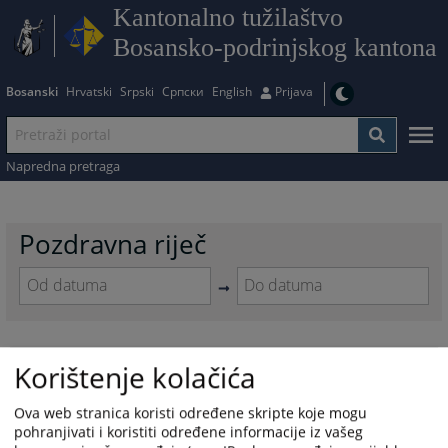
Kantonalno tužilaštvo
Bosansko-podrinjskog kantona
Bosanski
Hrvatski
Srpski
Српски
English
Prijava
Napredna pretraga
Pozdravna riječ
Navigate
Navigate
forward
forward
to
to
Pozdravna riječ
Korištenje kolačića
interact
interact
with
with
11.04.2018.
the
the
Ova web stranica koristi određene skripte koje mogu
calendar
calendar
pohranjivati i koristiti određene informacije iz vašeg
and
and