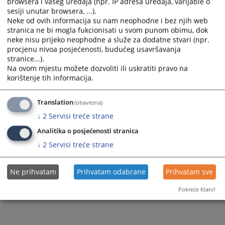
browsera i vašeg uređaja (npr. IP adresa uređaja, varijable o
select
select
sesiji unutar browsera, ...).
a
a
Neke od ovih informacija su nam neophodne i bez njih web
1 - 1 / 1
date.
date.
stranica ne bi mogla fukcionisati u svom punom obimu, dok
Press
Press
neke nisu prijeko neophodne a služe za dodatne stvari (npr.
1
the
the
procjenu nivoa posjećenosti, budućeg usavršavanja
question
question
stranice...).
mark
mark
Na ovom mjestu možete dozvoliti ili uskratiti pravo na
key
key
korištenje tih informacija.
to
to
get
get
Translation
(obavezna)
the
the
keyboard
keyboard
↓
2
Servisi treće strane
shortcuts
shortcuts
Analitika o posjećenosti stranica
for
for
changing
changing
↓
2
Servisi treće strane
dates.
dates.
Ne prihvatam
Prihvatam odabrane
Prihvatam sve
Pokreće Klaro!