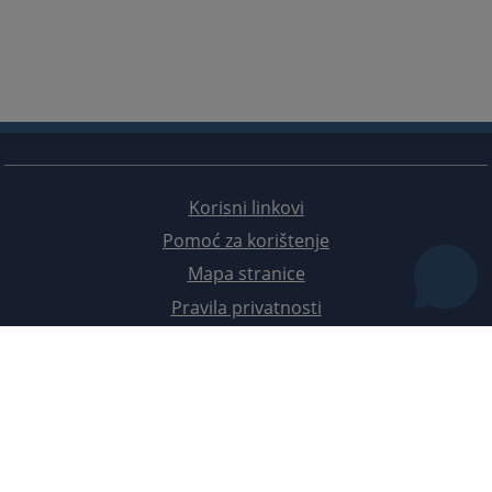
Korisni linkovi
Pomoć za korištenje
Mapa stranice
Pravila privatnosti
Redizajn web stranice je finansirala Evropska unija. Za njen sadržaj isključivo je odgovorno
Visoko sudsko i tužilačko vijeće BiH i ona ne odražava nužno stavove Evropske unije.