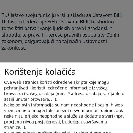
Tužilaštvo svoju funkciju vrši u skladu sa Ustavom BiH,
Ustavom Federacije BiH i Ustavom BPK, te shodno
tome štiti ostvarivanje ljudskih prava i građanskih
sloboda, te prava i interese pravnih osoba utvrđenih
zakonom, osiguravajući na taj način ustavnost i
zakonitost.
Korištenje kolačića
Kantonalno tužilaštvo BPK predstavlja i rukovodi
njegovim radom glavni kantonalni tužilac, i jedan
Ova web stranica koristi određene skripte koje mogu
kantonalni tužilac koji za
svoj rad odgovaraju
glavnom
pohranjivati i koristiti određene informacije iz vašeg
federalnom tužiocu. U izvršavanju svoje funkcije,
browsera i vašeg uređaja (npr. IP adresa uređaja, varijable o
Tužilaštvo učestvuje u postupcima pred Kantonalnim
sesiji unutar browsera, ...).
Neke od ovih informacija su nam neophodne i bez njih web
sudom i Općinskim sudom u Goraždu.
stranica ne bi mogla fukcionisati u svom punom obimu, dok
neke nisu prijeko neophodne a služe za dodatne stvari (npr.
procjenu nivoa posjećenosti, budućeg usavršavanja
Tužilaštvo je uspostavljeno sa jurisdikcijom za cijeli
stranice...).
teritorij BPK.
Na ovom mjestu možete dozvoliti ili uskratiti pravo na