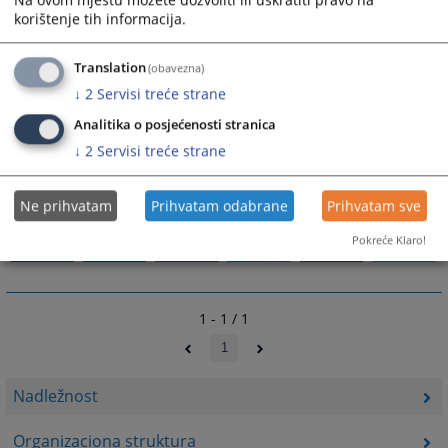
korištenje tih informacija.
Sjedište Tužilaštva se nalazi u Goraždu.
Translation
(obavezna)
↓
2
Servisi treće strane
Analitika o posjećenosti stranica
↓
2
Servisi treće strane
448
PREGLEDA
Ne prihvatam
Prihvatam odabrane
Prihvatam sve
Pokreće Klaro!
1 - 1 / 1
1
Nadležnost
Organizaciona struktura