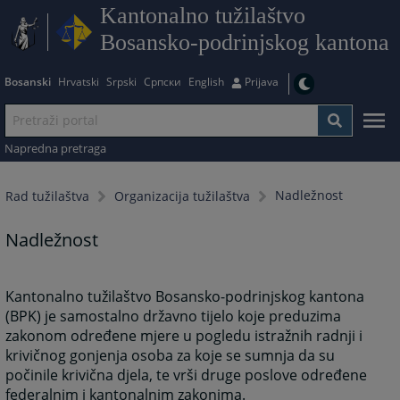
Kantonalno tužilaštvo
Bosansko-podrinjskog kantona
Bosanski
Hrvatski
Srpski
Српски
English
Prijava
Napredna pretraga
Nadležnost
Rad tužilaštva
Organizacija tužilaštva
Nadležnost
Kantonalno tužilaštvo Bosansko-podrinjskog kantona
(BPK) je samostalno državno tijelo koje preduzima
zakonom određene mjere u pogledu istražnih radnji i
krivičnog gonjenja osoba za koje se sumnja da su
počinile krivična djela, te vrši druge poslove određene
federalnim i kantonalnim zakonima.