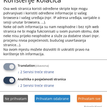
Ova web stranica koristi određene skripte koje mogu
Tužilaštvom rukovodi i predstavlja ga glavni kantonalni
pohranjivati i koristiti određene informacije iz vašeg
tužilac i jedan kantonalni tužilac.
browsera i vašeg uređaja (npr. IP adresa uređaja, varijable o
sesiji unutar browsera, ...).
Neke od ovih informacija su nam neophodne i bez njih web
stranica ne bi mogla fukcionisati u svom punom obimu, dok
246
PREGLEDA
neke nisu prijeko neophodne a služe za dodatne stvari (npr.
procjenu nivoa posjećenosti, budućeg usavršavanja
stranice...).
Na ovom mjestu možete dozvoliti ili uskratiti pravo na
korištenje tih informacija.
Translation
(obavezna)
↓
2
Servisi treće strane
Analitika o posjećenosti stranica
↓
2
Servisi treće strane
Ne prihvatam
Prihvatam odabrane
Prihvatam sve
Pokreće Klaro!