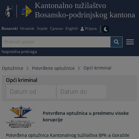
Kantonalno tužilaštvo
Bosansko-podrinjskog kantona
Bosanski
Hrvatski
Srpski
Српски
English
Prijava
Napredna pretraga
Opći kriminal
Optužnice
Potvrđene optužnice
Opći kriminal
Navigate
Navigate
forward
forward
Potvrđena optužnica u predmetu visoke
to
to
korupcije
interact
interact
with
with
Potvrđena optužnica Kantonalnog tužilaštva BPK-a Goražde
the
the