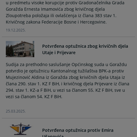
u predmetu visoke korupcije protiv Gradonačelnika Grada
calendar
calendar
Goražda Ernesta Imamovića zbog krivičnog djela
and
and
Zloupotreba položaja ili ovlašćenja iz člana 383 stav 1.
select
select
Krivičnog zakona Federacije Bosne i Hercegovine.
a
a
19.12.2025.
date.
date.
Press
Press
the
the
Potvrđena optužnica zbog krivičnih djela
question
question
Utaje i Prijevare
mark
mark
key
key
Sudija za prethodno saslušanje Općinskog suda u Goraždu
potvrdio je optužnicu Kantonalnog tužilaštva BPK-a protiv
to
to
Mujezinović Aldina iz Goražda zbog krivičnih djela Utaja iz
get
get
člana 290. stav 1. KZ F BiH, i krivičnog djela Prijevare iz člana
the
the
294. stav 1. KZ-a F BiH, u vezi sa članom 55. KZ F BiH, sve u
keyboard
keyboard
vezi sa članom 54. KZ F BiH.
shortcuts
shortcuts
for
for
changing
changing
25.03.2025.
dates.
dates.
Potvrđena optužnica protiv Emira
Ušanovića