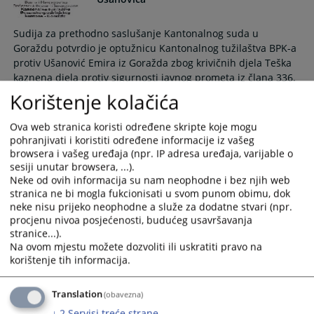
Sudija za prethodno saslušanje Kantonalnog suda u
Goraždu potvrdio je optužnicu Kantonalnog tužilaštva BPK-a
protiv Ušanović Emira iz Goražda zbog krivičnih djela Teška
kaznena djela protiv sigurnosti javnog prometa iz člana 336.
stav 2. KZ F BiH, u vezi krivičnim djelom Ugrožavanje javnog
Korištenje kolačića
prometa zbog omamljenosti iz člana 333. stav 1. KZ F BiH, te
pod i krivičnog djela Neukazivanje pomoći osobi ozlijeđenoj
Ova web stranica koristi određene skripte koje mogu
u prometnoj nezgodi iz člana 337. stav 1. KZ F BiH, u vezi sa
pohranjivati i koristiti određene informacije iz vašeg
članom 54. KZ F BiH
browsera i vašeg uređaja (npr. IP adresa uređaja, varijable o
sesiji unutar browsera, ...).
13.02.2025.
Neke od ovih informacija su nam neophodne i bez njih web
stranica ne bi mogla fukcionisati u svom punom obimu, dok
neke nisu prijeko neophodne a služe za dodatne stvari (npr.
Potvrđena optužnica zbog krivičnog djela
procjenu nivoa posjećenosti, budućeg usavršavanja
Neovlašćeno optičko snimanje
stranice...).
Na ovom mjestu možete dozvoliti ili uskratiti pravo na
korištenje tih informacija.
Sudija za prethodno saslušanje Općinskog suda u Goraždu
potvrdio je optužnicu Kantonalnog tužilaštva BPK-a protiv
A.Č iz Goražda zbog krivičnog djela Neovlašćeno optičko
Translation
(obavezna)
snimanje iz člana 189. stav 1. KZ F BiH, u vezi sa članom 54.
↓
2
Servisi treće strane