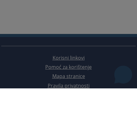
Korisni linkovi
Pomoć za korištenje
Mapa stranice
Pravila privatnosti
Redizajn web stranice je finansirala Evropska unija. Za njen sadržaj isključivo je odgovorno
Visoko sudsko i tužilačko vijeće BiH i ona ne odražava nužno stavove Evropske unije.