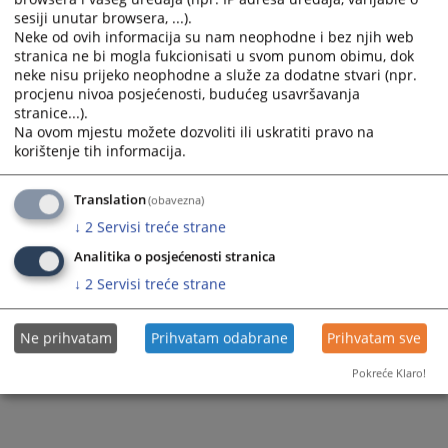
sesiji unutar browsera, ...).
Neke od ovih informacija su nam neophodne i bez njih web
stranica ne bi mogla fukcionisati u svom punom obimu, dok
neke nisu prijeko neophodne a služe za dodatne stvari (npr.
procjenu nivoa posjećenosti, budućeg usavršavanja
stranice...).
Na ovom mjestu možete dozvoliti ili uskratiti pravo na
korištenje tih informacija.
Translation
(obavezna)
↓
2
Servisi treće strane
Analitika o posjećenosti stranica
↓
2
Servisi treće strane
Ne prihvatam
Prihvatam odabrane
Prihvatam sve
Pokreće Klaro!