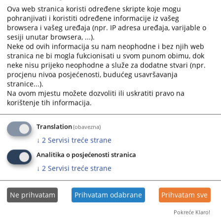
Ova web stranica koristi određene skripte koje mogu
Plan rješavanja starih predmeta za 2022. godinu.
pohranjivati i koristiti određene informacije iz vašeg
browsera i vašeg uređaja (npr. IP adresa uređaja, varijable o
Prikazana vijest je na
:
Bosanski jezik
sesiji unutar browsera, ...).
Neke od ovih informacija su nam neophodne i bez njih web
Prateći dokumenti
stranica ne bi mogla fukcionisati u svom punom obimu, dok
neke nisu prijeko neophodne a služe za dodatne stvari (npr.
Plan rješavanja starih predmeta 2022
procjenu nivoa posjećenosti, budućeg usavršavanja
stranice...).
Na ovom mjestu možete dozvoliti ili uskratiti pravo na
korištenje tih informacija.
88
PREGLEDA
Translation
(obavezna)
↓
2
Servisi treće strane
Analitika o posjećenosti stranica
↓
2
Servisi treće strane
Ne prihvatam
Prihvatam odabrane
Prihvatam sve
Pokreće Klaro!