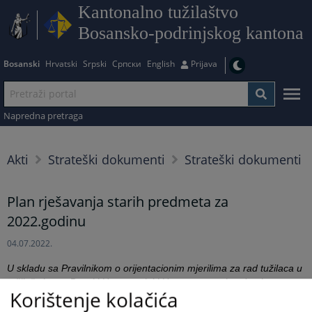
Kantonalno tužilaštvo
Bosansko-podrinjskog kantona
Bosanski
Hrvatski
Srpski
Српски
English
Prijava
Napredna pretraga
Akti
Strateški dokumenti
Strateški dokumenti
Plan rješavanja starih predmeta za
2022.godinu
04.07.2022.
U skladu sa Pravilnikom o orijentacionim mjerilima za rad tužilaca u
tužilaštvima u Bosni i Hercegovini i Uputstvom za izradu planova
Korištenje kolačića
rješavanja starih predmeta u tužilaštvima u BiH, u Kantonalnom
tužilaštvu Bosansko- podrinjskog kantona Goražde donesen je