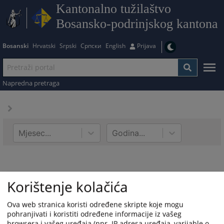
Kantonalno tužilaštvo
Bosansko-podrinjskog kantona
Bosanski
Hrvatski
Srpski
Српски
English
Prijava
Napredna pretraga
Mjesec...
Godina...
Korištenje kolačića
Ova web stranica koristi određene skripte koje mogu
pohranjivati i koristiti određene informacije iz vašeg
browsera i vašeg uređaja (npr. IP adresa uređaja, varijable o