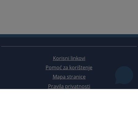
Korisni linkovi
Pomoć za korištenje
Mapa stranice
Pravila privatnosti
Redizajn web stranice je finansirala Evropska unija. Za njen sadržaj isključivo je odgovorno
Visoko sudsko i tužilačko vijeće BiH i ona ne odražava nužno stavove Evropske unije.