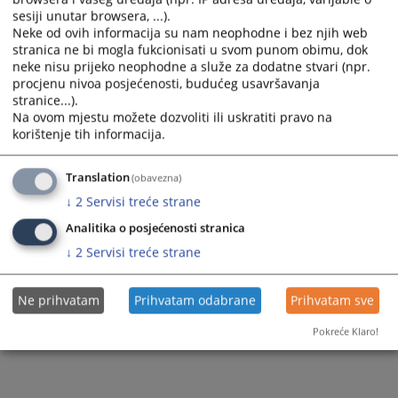
sesiji unutar browsera, ...).
Neke od ovih informacija su nam neophodne i bez njih web
stranica ne bi mogla fukcionisati u svom punom obimu, dok
neke nisu prijeko neophodne a služe za dodatne stvari (npr.
procjenu nivoa posjećenosti, budućeg usavršavanja
stranice...).
Na ovom mjestu možete dozvoliti ili uskratiti pravo na
Trenutno nema vijesti
korištenje tih informacija.
Translation
(obavezna)
↓
2
Servisi treće strane
Analitika o posjećenosti stranica
↓
2
Servisi treće strane
Ne prihvatam
Prihvatam odabrane
Prihvatam sve
Pokreće Klaro!