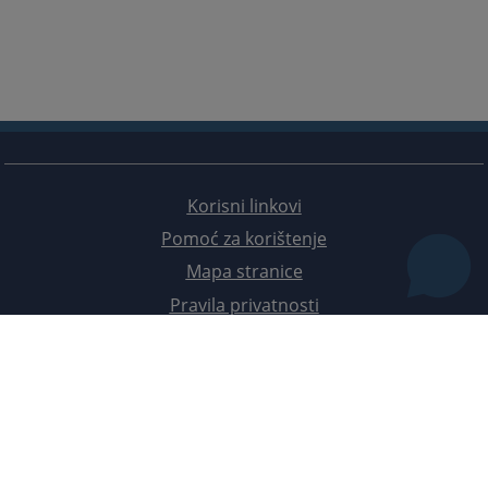
Korisni linkovi
Pomoć za korištenje
Mapa stranice
Pravila privatnosti
Redizajn web stranice je finansirala Evropska unija. Za njen sadržaj isključivo je odgovorno
Visoko sudsko i tužilačko vijeće BiH i ona ne odražava nužno stavove Evropske unije.