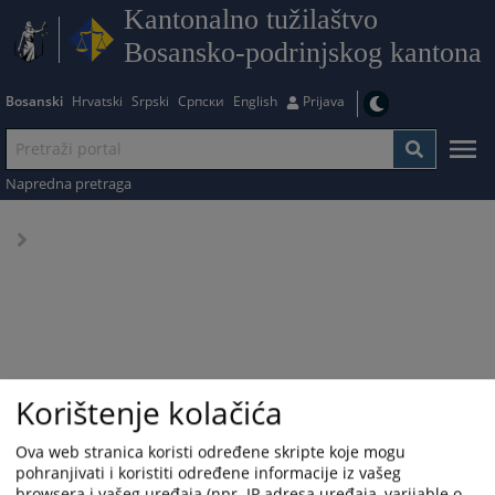
Kantonalno tužilaštvo
Bosansko-podrinjskog kantona
Bosanski
Hrvatski
Srpski
Српски
English
Prijava
Napredna pretraga
Korištenje kolačića
Ova web stranica koristi određene skripte koje mogu
pohranjivati i koristiti određene informacije iz vašeg
browsera i vašeg uređaja (npr. IP adresa uređaja, varijable o