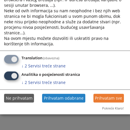
sesiji unutar browsera, ...).
Neke od ovih informacija su nam neophodne i bez njih web
stranica ne bi mogla fukcionisati u svom punom obimu, dok
neke nisu prijeko neophodne a služe za dodatne stvari (npr.
procjenu nivoa posjećenosti, budućeg usavršavanja
stranice...).
Trenutno nema vijesti
Na ovom mjestu možete dozvoliti ili uskratiti pravo na
korištenje tih informacija.
Translation
(obavezna)
↓
2
Servisi treće strane
Analitika o posjećenosti stranica
↓
2
Servisi treće strane
Ne prihvatam
Prihvatam odabrane
Prihvatam sve
Pokreće Klaro!