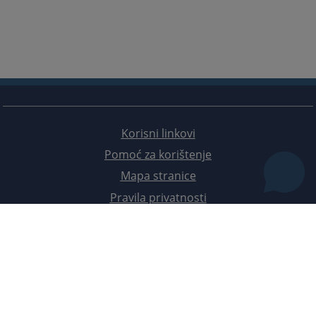
Korisni linkovi
Pomoć za korištenje
Mapa stranice
Pravila privatnosti
Redizajn web stranice je finansirala Evropska unija. Za njen sadržaj isključivo je odgovorno
Visoko sudsko i tužilačko vijeće BiH i ona ne odražava nužno stavove Evropske unije.