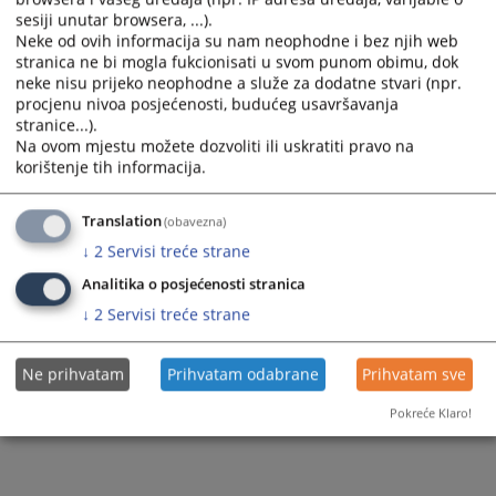
sesiji unutar browsera, ...).
Neke od ovih informacija su nam neophodne i bez njih web
stranica ne bi mogla fukcionisati u svom punom obimu, dok
neke nisu prijeko neophodne a služe za dodatne stvari (npr.
procjenu nivoa posjećenosti, budućeg usavršavanja
stranice...).
Na ovom mjestu možete dozvoliti ili uskratiti pravo na
Trenutno nema vijesti
korištenje tih informacija.
Translation
(obavezna)
↓
2
Servisi treće strane
Analitika o posjećenosti stranica
↓
2
Servisi treće strane
Ne prihvatam
Prihvatam odabrane
Prihvatam sve
Pokreće Klaro!