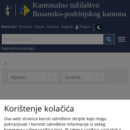
Kantonalno tužilaštvo
Bosansko-podrinjskog kantona
Bosanski
Hrvatski
Srpski
Српски
English
Prijava
Napredna pretraga
Mjesec...
Godina...
Korištenje kolačića
Ova web stranica koristi određene skripte koje mogu
pohranjivati i koristiti određene informacije iz vašeg
browsera i vašeg uređaja (npr. IP adresa uređaja, varijable o