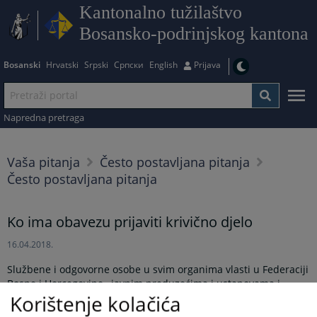
Kantonalno tužilaštvo
Bosansko-podrinjskog kantona
Bosanski
Hrvatski
Srpski
Српски
English
Prijava
Napredna pretraga
Vaša pitanja
Često postavljana pitanja
Često postavljana pitanja
Ko ima obavezu prijaviti krivično djelo
16.04.2018.
Službene i odgovorne osobe u svim organima vlasti u Federaciji
Bosne i Hercegovine , javnim preduzećima i ustanovama i
Korištenje kolačića
drugim pravnim licima obavezne su prijaviti izvršenje krivčnog
djela. Također, zdravstveni radnici, nastavnici, vaspitači,