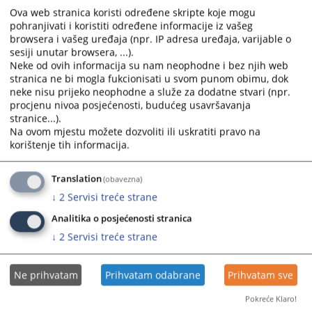
roditelji, staratelji, usvojitlji, kao i druge osobe koje su ovlaštene
Ova web stranica koristi određene skripte koje mogu
ili dužne da se staraju o odgajanju i vaspitanju maloljetnika,
pohranjivati i koristiti određene informacije iz vašeg
dužne su da obavijeste nadležno ministarstvo unutrašnjih
browsera i vašeg uređaja (npr. IP adresa uređaja, varijable o
poslova ili tužioca o sumnji da je maloljetna osoba žrtva
sesiji unutar browsera, ...).
seksualnog, fizičkog ili nekog drugog zlostavljanja. Pored toga,
Neke od ovih informacija su nam neophodne i bez njih web
stranica ne bi mogla fukcionisati u svom punom obimu, dok
svaki građanin ima pravo prijaviti izvšrenje krivičnog djela. U
neke nisu prijeko neophodne a služe za dodatne stvari (npr.
određenim slučajevima neprijavljivanje krivičnog djela
procjenu nivoa posjećenosti, budućeg usavršavanja
prestavlja krivično djelo.
stranice...).
Prikazana vijest je na
:
Bosanski jezik
Na ovom mjestu možete dozvoliti ili uskratiti pravo na
korištenje tih informacija.
182
PREGLEDA
Translation
(obavezna)
↓
2
Servisi treće strane
Analitika o posjećenosti stranica
↓
2
Servisi treće strane
Ne prihvatam
Prihvatam odabrane
Prihvatam sve
Pokreće Klaro!