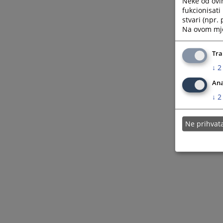
Neke od ovi
fukcionisat
stvari (npr.
Na ovom mjes
Tra
↓
2
Ana
↓
2
Ne prihva