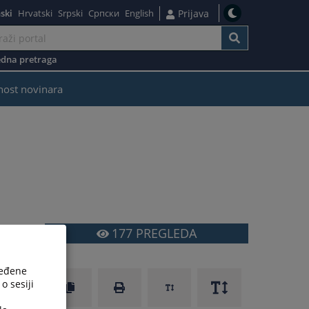
ski
Hrvatski
Srpski
Српски
English
Prijava
dna pretraga
nost novinara
177
PREGLEDA
ređene
o sesiji