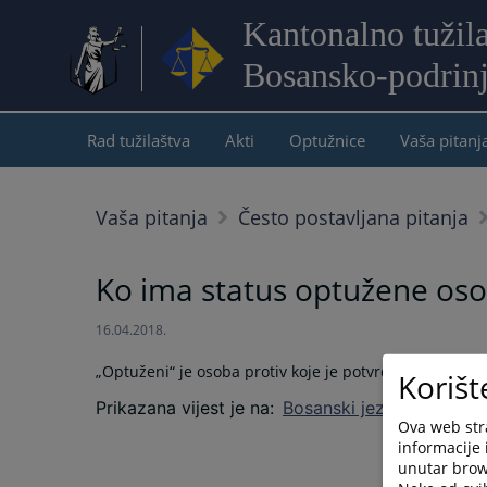
Kantonalno tužil
Bosansko-podrin
Rad tužilaštva
Akti
Optužnice
Vaša pitanj
Vaša pitanja
Često postavljana pitanja
Ko ima status optužene os
16.04.2018.
„Optuženi“ je osoba protiv koje je potvrđena jedna ili 
Korišt
Prikazana vijest je na
:
Bosanski jezik
Ova web stra
informacije 
unutar brows