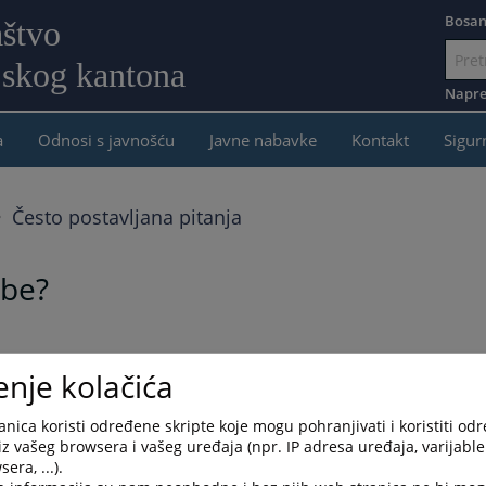
Bosan
aštvo
jskog kantona
Idi
na
Napre
sadržaj
a
Odnosi s javnošću
Javne nabavke
Kontakt
Sigur
Često postavljana pitanja
obe?
više tačaka u optužnici.
enje kolačića
nica koristi određene skripte koje mogu pohranjivati i koristiti od
iz vašeg browsera i vašeg uređaja (npr. IP adresa uređaja, varijable 
era, ...).