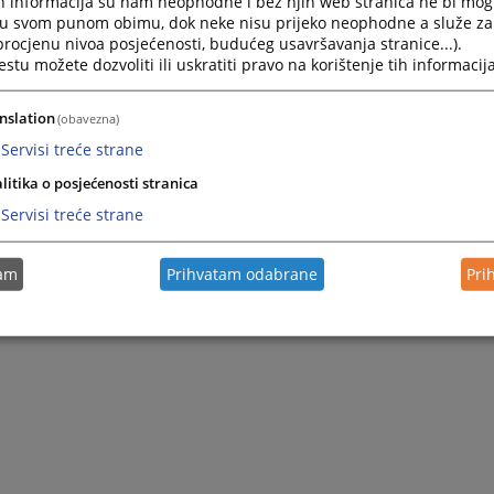
h informacija su nam neophodne i bez njih web stranica ne bi mog
i u svom punom obimu, dok neke nisu prijeko neophodne a služe z
 procjenu nivoa posjećenosti, budućeg usavršavanja stranice...).
tu možete dozvoliti ili uskratiti pravo na korištenje tih informacija
nslation
(obavezna)
Servisi treće strane
litika o posjećenosti stranica
Servisi treće strane
tam
Prihvatam odabrane
Pri