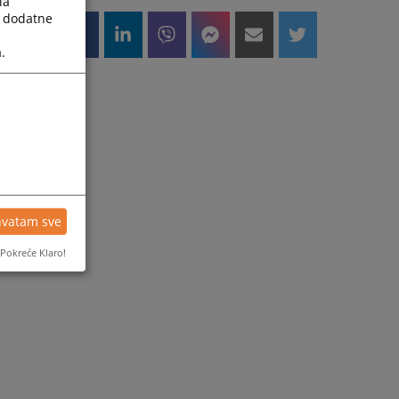
la
a dodatne
.
hvatam sve
Pokreće Klaro!