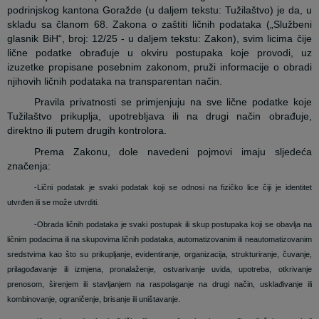
podrinjskog kantona Goražde (u daljem tekstu: Tužilaštvo) je da, u
skladu sa članom 68. Zakona o zaštiti ličnih podataka („Službeni
glasnik BiH“, broj: 12/25 - u daljem tekstu: Zakon), svim licima čije
lične podatke obrađuje u okviru postupaka koje provodi, uz
izuzetke propisane posebnim zakonom, pruži informacije o obradi
njihovih ličnih podataka na transparentan način.
Pravila privatnosti se primjenjuju na sve lične podatke koje
Tužilaštvo prikuplja, upotrebljava ili na drugi način obrađuje,
direktno ili putem drugih kontrolora.
Prema Zakonu, dole navedeni pojmovi imaju sljedeća
značenja:
-Lični podatak je svaki podatak koji se odnosi na fizičko lice čiji je identitet
utvrđen ili se može utvrditi.
-Obrada ličnih podataka je svaki postupak ili skup postupaka koji se obavlja na
ličnim podacima ili na skupovima ličnih podataka, automatizovanim ili neautomatizovanim
sredstvima kao što su prikupljanje, evidentiranje, organizacija, strukturiranje, čuvanje,
prilagođavanje ili izmjena, pronalaženje, ostvarivanje uvida, upotreba, otkrivanje
prenosom, širenjem ili stavljanjem na raspolaganje na drugi način, usklađivanje ili
kombinovanje, ograničenje, brisanje ili uništavanje.