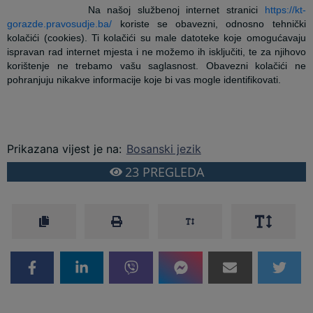
Na našoj službenoj internet stranici
https://kt-
gorazde.pravosudje.ba/
koriste
se obavezni, odnosno tehnički
kolačići (cookies). Ti kolačići su male datoteke koje omogućavaju
ispravan rad internet mjesta i ne možemo ih isključiti, te za njihovo
korištenje ne trebamo vašu saglasnost. Obavezni kolačići ne
pohranjuju nikakve informacije koje bi vas mogle identifikovati.
Prikazana vijest je na
:
Bosanski jezik
23
PREGLEDA