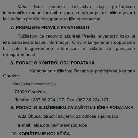
Vaše lične podatke Tužilaštvo daje pružaocima
informatičko-komunikacionih usluga sa kojima je zaključilo ugovor i
koji poštuju pravila postupanja sa ličnim podacima.
7.
PROMJENE PRAVILA PRIVATNOSTI
Tužilaštvo će redovno ažurirati Pravila privatnosti kako bi
ista sadržavala tačne informacije. O svim izmjenama i dopunama
bit ćete blagovremeno informisani u skladu sa principom
transparentnosti.
8.
PODACI O KONTROLORU PODATAKA
Kantonalno tužilaštvo Bosansko-podrinjskog kantona
Goražde
lica Zaima Imamovća broj 3
73000 Goražde
Telefon +387 38 224-127; Fax +387 38 224-127
9.
PODACI O SLUŽBENIKU ZA ZAŠTITU LIČNIH PODATAKA
Aida Obuća, Stručni savjetnik za odnose s javnošću
e-mail: aida.obuca@pravosudje.ba
10.
KORIŠTENJE KOLAČIĆA