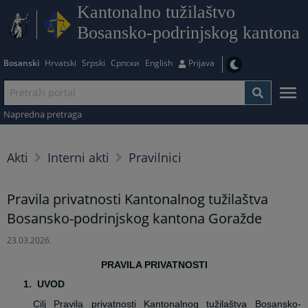
Kantonalno tužilaštvo
Bosansko-podrinjskog kantona
Bosanski
Hrvatski
Srpski
Српски
English
Prijava
Napredna pretraga
Akti
Interni akti
Pravilnici
Pravila privatnosti Kantonalnog tužilaštva
Bosansko-podrinjskog kantona Goražde
23.03.2026.
PRAVILA PRIVATNOSTI
1.
UVOD
Cilj Pravila privatnosti Kantonalnog tužilaštva Bosansko-