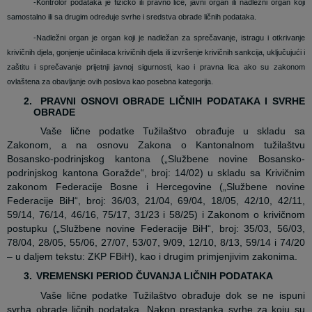
-Kontrolor podataka je fizičko ili pravno lice, javni organ ili nadležni organ koji
samostalno ili sa drugim određuje svrhe i sredstva obrade ličnih podataka.
-Nadležni organ je organ koji je nadležan za sprečavanje, istragu i otkrivanje
krivičnih djela, gonjenje učinilaca krivičnih djela ili izvršenje krivičnih sankcija, uključujući i
zaštitu i sprečavanje prijetnji javnoj sigurnosti, kao i pravna lica ako su zakonom
ovlaštena za obavljanje ovih poslova kao posebna kategorija.
2.
PRAVNI OSNOVI OBRADE LIČNIH PODATAKA I SVRHE
OBRADE
Vaše lične podatke Tužilaštvo obrađuje u skladu sa
Zakonom, a na osnovu Zakona o Kantonalnom tužilaštvu
Bosansko-podrinjskog kantona („Službene novine Bosansko-
podrinjskog kantona Goražde“, broj: 14/02) u skladu sa Krivičnim
zakonom Federacije Bosne i Hercegovine („Službene novine
Federacije BiH“, broj: 36/03, 21/04, 69/04, 18/05, 42/10, 42/11,
59/14, 76/14, 46/16, 75/17, 31/23 i 58/25) i Zakonom o krivičnom
postupku („Službene novine Federacije BiH“, broj: 35/03, 56/03,
78/04, 28/05, 55/06, 27/07, 53/07, 9/09, 12/10, 8/13, 59/14 i 74/20
– u daljem tekstu: ZKP FBiH), kao i drugim primjenjivim zakonima.
3.
VREMENSKI PERIOD ČUVANJA LIČNIH PODATAKA
Vaše lične podatke Tužilaštvo obrađuje dok se ne ispuni
svrha obrade ličnih podataka. Nakon prestanka svrhe za koju su