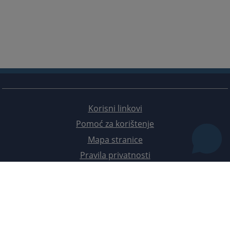
Korisni linkovi
Pomoć za korištenje
Mapa stranice
Pravila privatnosti
Redizajn web stranice je finansirala Evropska unija. Za njen sadržaj isključivo je odgovorno
Visoko sudsko i tužilačko vijeće BiH i ona ne odražava nužno stavove Evropske unije.