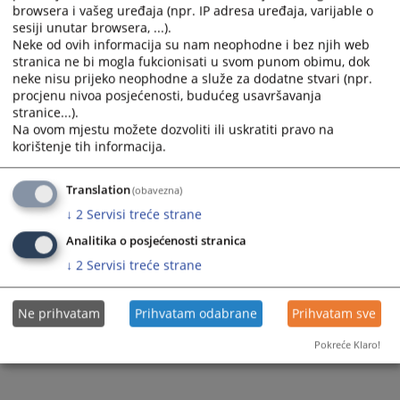
Prateći dokumenti
browsera i vašeg uređaja (npr. IP adresa uređaja, varijable o
sesiji unutar browsera, ...).
Zakon o ravnopravnosti spolova u BiH
Neke od ovih informacija su nam neophodne i bez njih web
stranica ne bi mogla fukcionisati u svom punom obimu, dok
neke nisu prijeko neophodne a služe za dodatne stvari (npr.
procjenu nivoa posjećenosti, budućeg usavršavanja
stranice...).
6
PREGLEDA
Na ovom mjestu možete dozvoliti ili uskratiti pravo na
korištenje tih informacija.
Translation
(obavezna)
↓
2
Servisi treće strane
Analitika o posjećenosti stranica
↓
2
Servisi treće strane
Ne prihvatam
Prihvatam odabrane
Prihvatam sve
Pokreće Klaro!