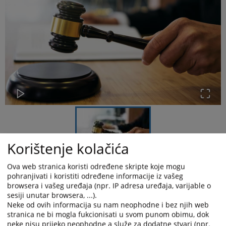
Korištenje kolačića
Ova web stranica koristi određene skripte koje mogu
pohranjivati i koristiti određene informacije iz vašeg
Kantonalni sud u Zenici je donio prvostepenu presudu
kojom je optuženi
browsera i vašeg uređaja (npr. IP adresa uređaja, varijable o
Aldin Ligata,
zbog krivičnog djela ubistva
iz člana 166. stav 2. tačka d) u
sesiji unutar browsera, ...).
vezi sa članom 33. KZ FBiH
,
osuđen na kaznu zatvora u trajanju od 9
Neke od ovih informacija su nam neophodne i bez njih web
(devet) godina
.
stranica ne bi mogla fukcionisati u svom punom obimu, dok
neke nisu prijeko neophodne a služe za dodatne stvari (npr.
Podsjećamo
Tužilaštvo BPK-a je podiglo optužnicu zbog postojanja