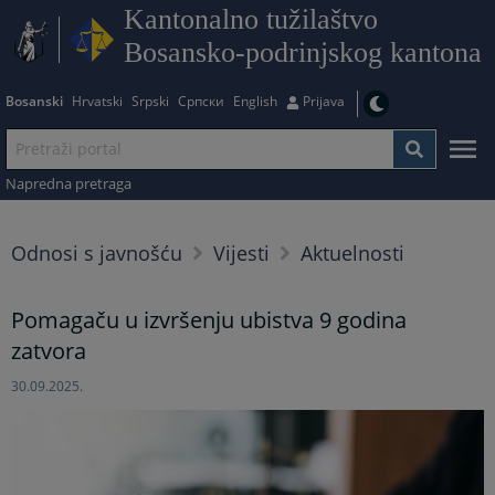
Kantonalno tužilaštvo
Bosansko-podrinjskog kantona
Bosanski
Hrvatski
Srpski
Српски
English
Prijava
Napredna pretraga
Odnosi s javnošću
Vijesti
Aktuelnosti
Pomagaču u izvršenju ubistva 9 godina
zatvora
30.09.2025.