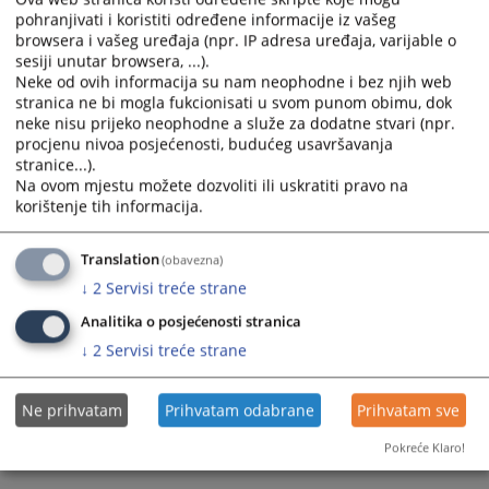
pohranjivati i koristiti određene informacije iz vašeg
browsera i vašeg uređaja (npr. IP adresa uređaja, varijable o
Prateći dokumenti
sesiji unutar browsera, ...).
Neke od ovih informacija su nam neophodne i bez njih web
Izvještaj o poštovanju optimalnih i predvidivih rokova
stranica ne bi mogla fukcionisati u svom punom obimu, dok
2023
neke nisu prijeko neophodne a služe za dodatne stvari (npr.
procjenu nivoa posjećenosti, budućeg usavršavanja
stranice...).
Na ovom mjestu možete dozvoliti ili uskratiti pravo na
90
PREGLEDA
korištenje tih informacija.
Translation
(obavezna)
↓
2
Servisi treće strane
Analitika o posjećenosti stranica
↓
2
Servisi treće strane
Ne prihvatam
Prihvatam odabrane
Prihvatam sve
Pokreće Klaro!