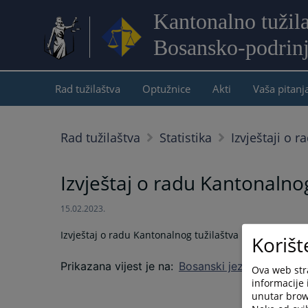
Kantonalno tužil
Bosansko-podrin
Rad tužilaštva
Optužnice
Akti
Vaša pitanj
Rad tužilaštva
Statistika
Izvještaji o r
Izvještaj o radu Kantonalno
15.02.2023.
Izvještaj o radu Kantonalnog tužilaštva BPK-a za 202
Korišt
Prikazana vijest je na
:
Bosanski jezik
Ova web stra
informacije 
unutar brows