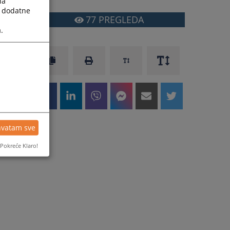
la
a dodatne
77
PREGLEDA
.
hvatam sve
Pokreće Klaro!