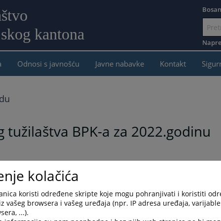
Bosan
aštvo
jskog kantona
Idi
na
Napre
sadržaj
a
Odnosi s javnošću
Javne nabavke
Kontakt
Sigur
adu
g tužilaštva BPK-a za 2022.godinu
2.godinu
enje kolačića
nica koristi određene skripte koje mogu pohranjivati i koristiti od
iz vašeg browsera i vašeg uređaja (npr. IP adresa uređaja, varijable 
era, ...).