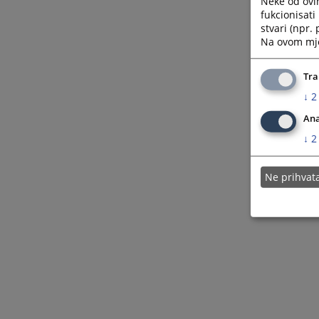
Neke od ovi
fukcionisat
stvari (npr.
Na ovom mjes
Tra
↓
2
Ana
↓
2
Ne prihva