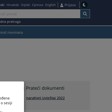
ski
Hrvatski
Srpski
Српски
English
Prijava
dna pretraga
nost novinara
Prateći dokumenti
narativni izvještaj 2022
ređene
o sesiji