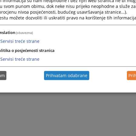
h informacija su nam neophodne i bez njih web stranica ne bi mog
i u svom punom obimu, dok neke nisu prijeko neophodne a služe z
 procjenu nivoa posjećenosti, budućeg usavršavanja stranice...).
tu možete dozvoliti ili uskratiti pravo na korištenje tih informacija
nslation
(obavezna)
Servisi treće strane
litika o posjećenosti stranica
Servisi treće strane
tam
Prihvatam odabrane
Pri