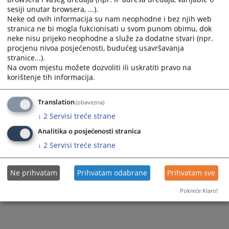
sesiji unutar browsera, ...).
Neke od ovih informacija su nam neophodne i bez njih web
stranica ne bi mogla fukcionisati u svom punom obimu, dok
neke nisu prijeko neophodne a služe za dodatne stvari (npr.
procjenu nivoa posjećenosti, budućeg usavršavanja
stranice...).
Na ovom mjestu možete dozvoliti ili uskratiti pravo na
korištenje tih informacija.
Translation
(obavezna)
↓
2
Servisi treće strane
Analitika o posjećenosti stranica
↓
2
Servisi treće strane
Ne prihvatam
Prihvatam odabrane
Prihvatam sve
Pokreće Klaro!