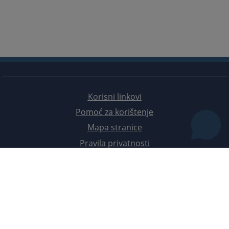
Korisni linkovi
Pomoć za korištenje
Mapa stranice
Pravila privatnosti
Redizajn web stranice je finansirala Evropska unija. Za njen sadržaj isključivo je odgovorno
Visoko sudsko i tužilačko vijeće BiH i ona ne odražava nužno stavove Evropske unije.