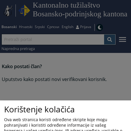
Kantonalno tužilaštvo
Bosansko-podrinjskog kantona
Bosanski
Hrvatski
Srpski
Српски
English
Prijava
Napredna pretraga
Kako postati član?
Uputstvo kako postati novi verifikovani korisnik.
Korištenje kolačića
Ova web stranica koristi određene skripte koje mogu
pohranjivati i koristiti određene informacije iz vašeg
browsera i vašeg uređaja (npr. IP adresa uređaja, varijable o