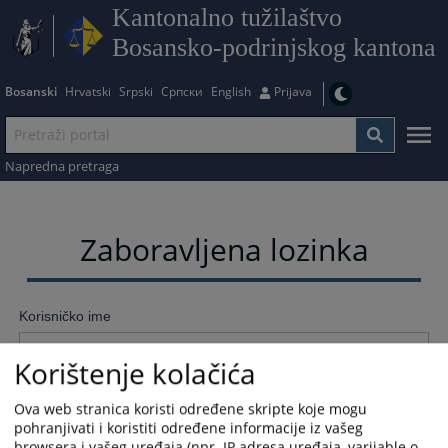
Kantonalno tužilaštvo
Bosansko-podrinjskog kantona
Bosanski
Hrvatski
Srpski
Српски
English
Prijava
Napredna pretraga
Zaboravljena lozinka
Korisničko ime
Korištenje kolačića
Resetujte lozinku
Ova web stranica koristi određene skripte koje mogu
pohranjivati i koristiti određene informacije iz vašeg
browsera i vašeg uređaja (npr. IP adresa uređaja, varijable o