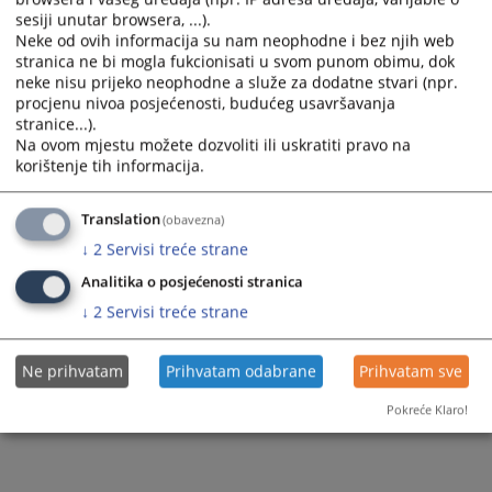
Znate lozinku?
sesiji unutar browsera, ...).
Neke od ovih informacija su nam neophodne i bez njih web
stranica ne bi mogla fukcionisati u svom punom obimu, dok
neke nisu prijeko neophodne a služe za dodatne stvari (npr.
procjenu nivoa posjećenosti, budućeg usavršavanja
stranice...).
Na ovom mjestu možete dozvoliti ili uskratiti pravo na
korištenje tih informacija.
Translation
(obavezna)
↓
2
Servisi treće strane
Analitika o posjećenosti stranica
↓
2
Servisi treće strane
Ne prihvatam
Prihvatam odabrane
Prihvatam sve
Pokreće Klaro!