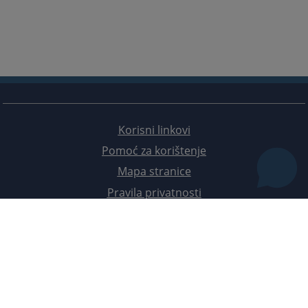
Korisni linkovi
Pomoć za korištenje
Mapa stranice
Pravila privatnosti
Redizajn web stranice je finansirala Evropska unija. Za njen sadržaj isključivo je odgovorno
Visoko sudsko i tužilačko vijeće BiH i ona ne odražava nužno stavove Evropske unije.