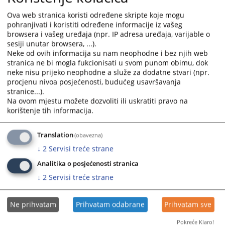
Ova web stranica koristi određene skripte koje mogu
pohranjivati i koristiti određene informacije iz vašeg
browsera i vašeg uređaja (npr. IP adresa uređaja, varijable o
sesiji unutar browsera, ...).
Neke od ovih informacija su nam neophodne i bez njih web
stranica ne bi mogla fukcionisati u svom punom obimu, dok
neke nisu prijeko neophodne a služe za dodatne stvari (npr.
procjenu nivoa posjećenosti, budućeg usavršavanja
stranice...).
Trenutno nema vijesti
Na ovom mjestu možete dozvoliti ili uskratiti pravo na
korištenje tih informacija.
Translation
(obavezna)
↓
2
Servisi treće strane
Analitika o posjećenosti stranica
↓
2
Servisi treće strane
Ne prihvatam
Prihvatam odabrane
Prihvatam sve
Pokreće Klaro!