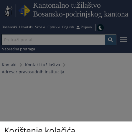
Kantonalno tužilaštvo
Bosansko-podrinjskog kantona
Bosanski
Hrvatski
Srpski
Српски
English
Prijava
Napredna pretraga
Kontakt
Kontakt tužilaštva
Adresar pravosudnih institucija
Korištenje kolačića